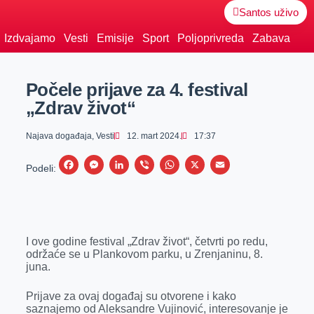
Santos uživo
Izdvajamo
Vesti
Emisije
Sport
Poljoprivreda
Zabava
Počele prijave za 4. festival
„Zdrav život“
Najava događaja
,
Vesti
12. mart 2024.
17:37
F
M
L
V
W
X
E
Podeli:
a
e
i
i
h
m
c
s
n
b
a
a
e
s
k
e
t
i
I ove godine festival „Zdrav život“, četvrti po redu,
b
e
e
r
s
l
održaće se u Plankovom parku, u Zrenjaninu, 8.
o
n
d
A
juna.
o
g
I
p
Prijave za ovaj događaj su otvorene i kako
k
e
n
p
saznajemo od Aleksandre Vujinović, interesovanje je