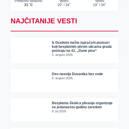
NAJČITANIJE VESTI
Iz Gradske bašte ispraćeni pozivari
koji besplatnim pivom ulicama grada
pozivaju na 41. „Dane piva“
5. avgust 2026.
Deo naselja Duvanika bez vode
4. avgust 2026.
Besplatna školica plivanja organizuje
se jedanaestu godinu zaredom
8. jul 2026.