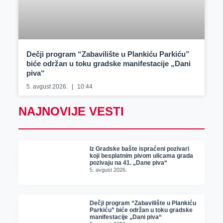
Dečji program “Zabavilište u Plankiću Parkiću”
biće održan u toku gradske manifestacije „Dani
piva“
5. avgust 2026.
10:44
NAJNOVIJE VESTI
Iz Gradske bašte ispraćeni pozivari
koji besplatnim pivom ulicama grada
pozivaju na 41. „Dane piva“
5. avgust 2026.
Dečji program “Zabavilište u Plankiću
Parkiću” biće održan u toku gradske
manifestacije „Dani piva“