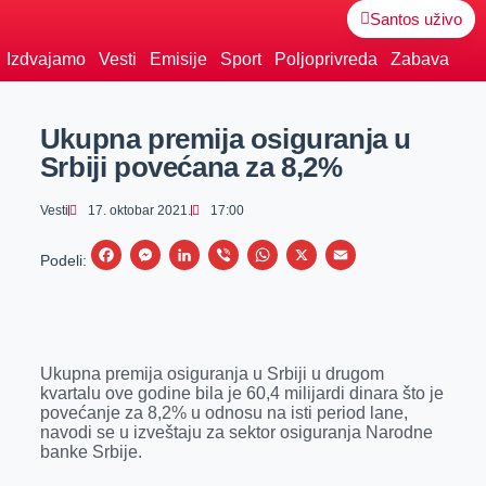
Santos uživo
Izdvajamo
Vesti
Emisije
Sport
Poljoprivreda
Zabava
Ukupna premija osiguranja u
Srbiji povećana za 8,2%
Vesti
17. oktobar 2021.
17:00
F
M
L
V
W
X
E
Podeli:
a
e
i
i
h
m
c
s
n
b
a
a
e
s
k
e
t
i
Ukupna premija osiguranja u Srbiji u drugom
b
e
e
r
s
l
kvartalu ove godine bila je 60,4 milijardi dinara što je
o
n
d
A
povećanje za 8,2% u odnosu na isti period lane,
navodi se u izveštaju za sektor osiguranja Narodne
o
g
I
p
banke Srbije.
k
e
n
p