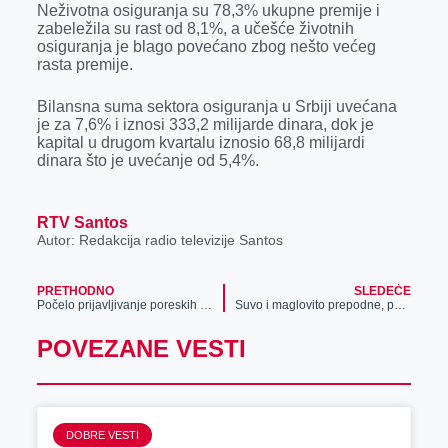
Neživotna osiguranja su 78,3% ukupne premije i
r
zabeležila su rast od 8,1%, a učešće životnih
osiguranja je blago povećano zbog nešto većeg
rasta premije.
Bilansna suma sektora osiguranja u Srbiji uvećana
je za 7,6% i iznosi 333,2 milijarde dinara, dok je
kapital u drugom kvartalu iznosio 68,8 milijardi
dinara što je uvećanje od 5,4%.
RTV Santos
Autor: Redakcija radio televizije Santos
PRETHODNO
SLEDEĆE
Počelo prijavljivanje poreskih obveznika za subvencije države za prelazak na novi model fiskalizacije
Suvo i maglovito prepodne, ponegde sa mrazom
POVEZANE VESTI
DOBRE VESTI