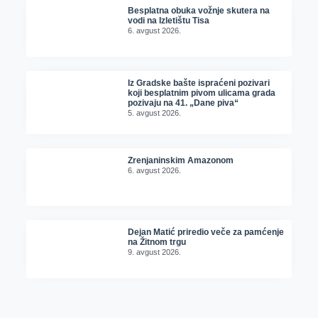
Besplatna obuka vožnje skutera na
vodi na Izletištu Tisa
6. avgust 2026.
Iz Gradske bašte ispraćeni pozivari
koji besplatnim pivom ulicama grada
pozivaju na 41. „Dane piva“
5. avgust 2026.
Zrenjaninskim Amazonom
6. avgust 2026.
Dejan Matić priredio veče za pamćenje
na Žitnom trgu
9. avgust 2026.