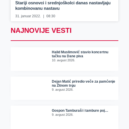
Stariji osnovci i srednjoškolci danas nastavljaju
kombinovanu nastavu
31. januar 2022.
08:30
NAJNOVIJE VESTI
Halid Muslimović stavio koncertnu
tačku na Dane piva
10. avgust 2026.
Dejan Matić priredio veče za pamćenje
na Žitnom trgu
9. avgust 2026.
Gospon Tamburaši i tambure poj…
9. avgust 2026.