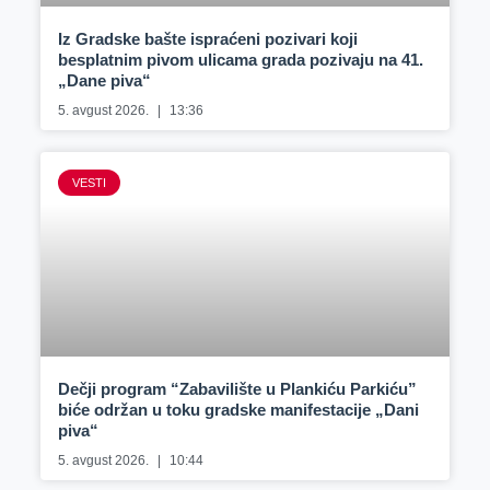
Iz Gradske bašte ispraćeni pozivari koji
besplatnim pivom ulicama grada pozivaju na 41.
„Dane piva“
5. avgust 2026.
13:36
VESTI
Dečji program “Zabavilište u Plankiću Parkiću”
biće održan u toku gradske manifestacije „Dani
piva“
5. avgust 2026.
10:44