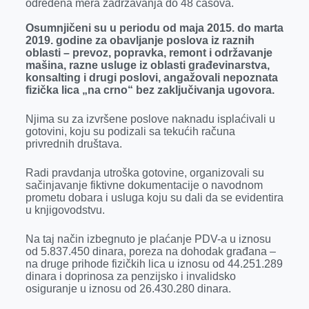
određena mera zadržavanja do 48 časova.
r
Osumnjičeni su u periodu od maja 2015. do marta
2019. godine za obavljanje poslova iz raznih
oblasti – prevoz, popravka, remont i održavanje
mašina, razne usluge iz oblasti građevinarstva,
konsalting i drugi poslovi, angažovali nepoznata
fizička lica „na crno“ bez zaključivanja ugovora.
Njima su za izvršene poslove naknadu isplaćivali u
gotovini, koju su podizali sa tekućih računa
privrednih društava.
Radi pravdanja utroška gotovine, organizovali su
sačinjavanje fiktivne dokumentacije o navodnom
prometu dobara i usluga koju su dali da se evidentira
u knjigovodstvu.
Na taj način izbegnuto je plaćanje PDV-a u iznosu
od 5.837.450 dinara, poreza na dohodak građana –
na druge prihode fizičkih lica u iznosu od 44.251.289
dinara i doprinosa za penzijsko i invalidsko
osiguranje u iznosu od 26.430.280 dinara.