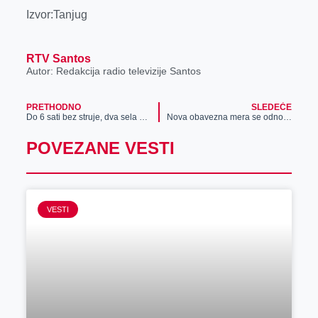
Izvor:Tanjug
RTV Santos
Autor: Redakcija radio televizije Santos
PRETHODNO
SLEDEĆE
Do 6 sati bez struje, dva sela kompletno ostaju bez struje
Nova obavezna mera se odnosi i na decu
POVEZANE VESTI
VESTI