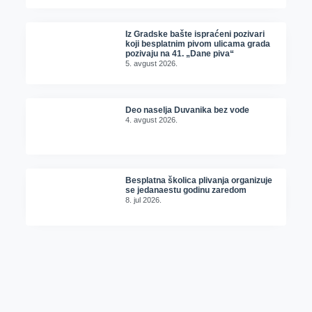
Iz Gradske bašte ispraćeni pozivari
koji besplatnim pivom ulicama grada
pozivaju na 41. „Dane piva“
5. avgust 2026.
Deo naselja Duvanika bez vode
4. avgust 2026.
Besplatna školica plivanja organizuje
se jedanaestu godinu zaredom
8. jul 2026.