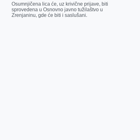
Osumnjičena lica će, uz krivične prijave, biti
sprovedena u Osnovno javno tužilaštvo u
Zrenjaninu, gde će biti i saslušani.