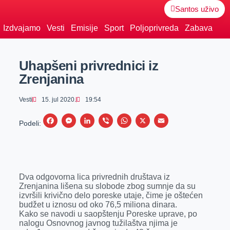
Santos uživo
Izdvajamo
Vesti
Emisije
Sport
Poljoprivreda
Zabava
Uhapšeni privrednici iz
Zrenjanina
Vesti
15. jul 2020.
19:54
F
M
L
V
W
X
E
Podeli:
a
e
i
i
h
m
c
s
n
b
a
a
e
s
k
e
t
i
Dva odgovorna lica privrednih društava iz
b
e
e
r
s
l
Zrenjanina lišena su slobode zbog sumnje da su
o
n
d
A
izvršili krivično delo poreske utaje, čime je oštećen
budžet u iznosu od oko 76,5 miliona dinara.
o
g
I
p
Kako se navodi u saopštenju Poreske uprave, po
k
e
n
p
nalogu Osnovnog javnog tužilaštva njima je