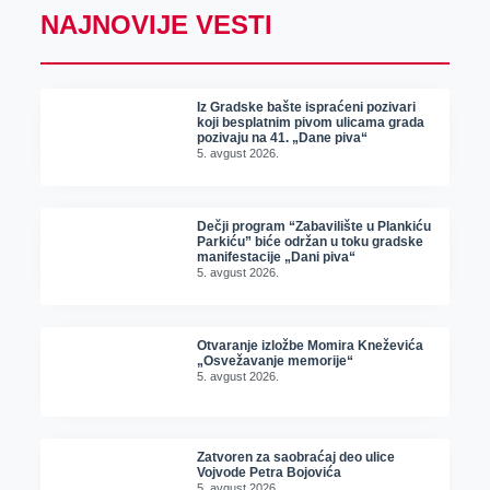
NAJNOVIJE VESTI
Iz Gradske bašte ispraćeni pozivari
koji besplatnim pivom ulicama grada
pozivaju na 41. „Dane piva“
5. avgust 2026.
Dečji program “Zabavilište u Plankiću
Parkiću” biće održan u toku gradske
manifestacije „Dani piva“
5. avgust 2026.
Otvaranje izložbe Momira Kneževića
„Osvežavanje memorije“
5. avgust 2026.
Zatvoren za saobraćaj deo ulice
Vojvode Petra Bojovića
5. avgust 2026.