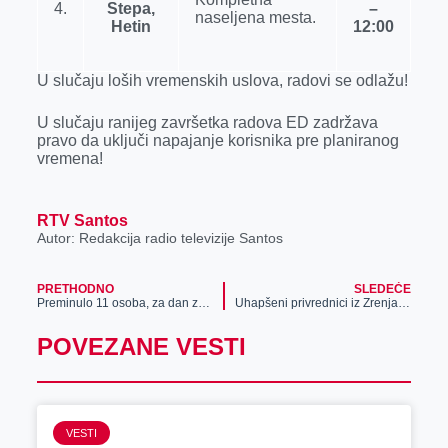
4.
Stepa,
–
naseljena mesta.
Hetin
12:00
U slučaju loših vremenskih uslova, radovi se odlažu!
U slučaju ranijeg završetka radova ED zadržava
pravo da uključi napajanje korisnika pre planiranog
vremena!
RTV Santos
Autor: Redakcija radio televizije Santos
PRETHODNO
SLEDEĆE
Preminulo 11 osoba, za dan zaraženo 351
Uhapšeni privrednici iz Zrenjanina
POVEZANE VESTI
VESTI