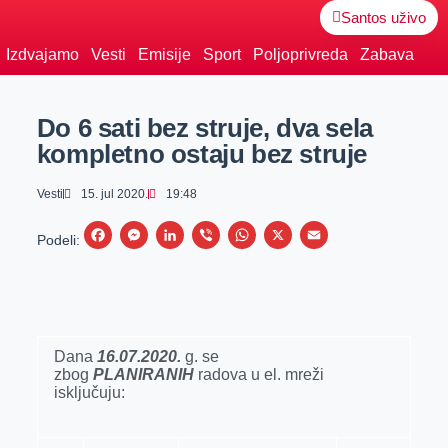
Santos uživo
Izdvajamo
Vesti
Emisije
Sport
Poljoprivreda
Zabava
Do 6 sati bez struje, dva sela
kompletno ostaju bez struje
Vesti
15. jul 2020.
19:48
F
M
L
V
W
X
E
Podeli:
a
e
i
i
h
m
c
s
n
b
a
a
e
s
k
e
t
i
b
e
e
r
s
l
Dana
16.07.2020.
g. se
zbog
PLANIRANIH
o
n
d
radova u el. mreži
A
isključuju:
o
g
I
p
k
e
n
p