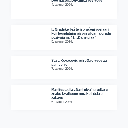
Deo naselja Duvanika bez vode
4. avgust 2026.
Iz Gradske bašte ispraćeni pozivari
koji besplatnim pivom ulicama grada
pozivaju na 41. „Dane piva“
5. avgust 2026.
Sasa Kovačević priređuje veče za
pamćenje
7. avgust 2026.
Manifestacija „Dani piva“ protiče u
znaku kvalitetne muzike i dobre
zabave
6. avgust 2026.