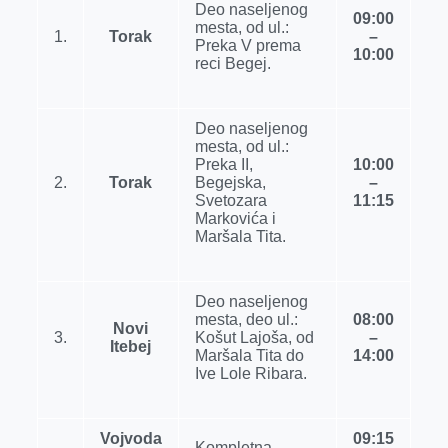
Deo naseljenog
r
09:00
mesta, od ul.:
1.
Torak
–
Preka V prema
10:00
reci Begej.
Deo naseljenog
mesta, od ul.:
Preka II,
10:00
2.
Torak
Begejska,
–
Svetozara
11:15
Markovića i
Maršala Tita.
Deo naseljenog
mesta, deo ul.:
08:00
Novi
3.
Košut Lajoša, od
–
Itebej
Maršala Tita do
14:00
Ive Lole Ribara.
Vojvoda
09:15
Kompletna