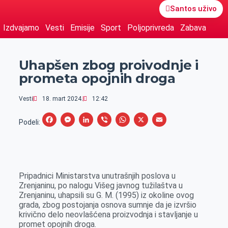
Santos uživo
Izdvajamo
Vesti
Emisije
Sport
Poljoprivreda
Zabava
Uhapšen zbog proivodnje i
prometa opojnih droga
Vesti
18. mart 2024.
12:42
F
M
L
V
W
X
E
Podeli:
a
e
i
i
h
m
c
s
n
b
a
a
e
s
k
e
t
i
Pripadnici Ministarstva unutrašnjih poslova u
b
e
e
r
s
l
Zrenjaninu, po nalogu Višeg javnog tužilaštva u
o
n
d
A
Zrenjaninu, uhapsili su G. M. (1995) iz okoline ovog
grada, zbog postojanja osnova sumnje da je izvršio
o
g
I
p
krivično delo neovlašćena proizvodnja i stavljanje u
k
e
n
p
promet opojnih droga.