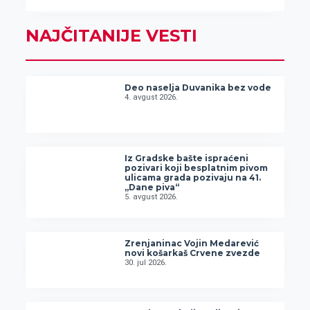
NAJČITANIJE VESTI
Deo naselja Duvanika bez vode
4. avgust 2026.
Iz Gradske bašte ispraćeni
pozivari koji besplatnim pivom
ulicama grada pozivaju na 41.
„Dane piva“
5. avgust 2026.
Zrenjaninac Vojin Medarević
novi košarkaš Crvene zvezde
30. jul 2026.