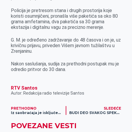
r
Policija je pretresom stana i drugih prostorija koje
koristi osumnjičeni, pronašla više paketića sa oko 80
grama amfetamina, dva paketića sa 30 grama
ekstazija i digitalnu vagu za precizno merenje.
G. M. je određeno zadržavanje do 48 časova i on je, uz
krivičnu prijavu, priveden Višem javnom tužilaštvu u
Zrenjaninu.
Nakon saslušanja, sudija za prethodni postupak mu je
odredio pritvor do 30 dana.
RTV Santos
Autor: Redakcija radio televizije Santos
PRETHODNO
SLEDEĆE
Iz saobraćaja je isključeno 10 vozača automobila koji su vozili pod dejstvom alkohola
BUDI DEO SVAKOG SPEKTAKLA: Utakmice, koncerti, pozorišta, festivali – kupi ulaznice za sve događaje u Meridianu!
POVEZANE VESTI