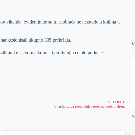
og vikenda, evidentirane su tri saobraćajne nezgode u kojima je
 i sankcsionisali ukupno 335 prekršaja.
V
zili pod dejstvom alkohola i protiv njih će biti podnete
SLEDEĆE
Uhapšen zbog proivodnje i prometa opojnih droga
Na