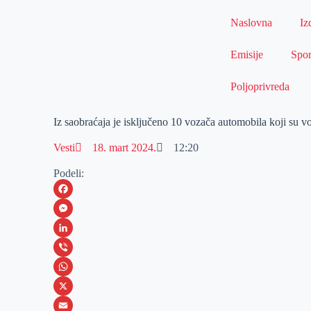
Naslovna
Iz
Emisije
Spor
Poljoprivreda
Iz saobraćaja je isključeno 10 vozača automobila koji su v
Vesti
18. mart 2024.
12:20
Podeli:
F
a
M
c
e
L
e
s
i
V
b
s
n
i
W
o
e
k
b
h
X