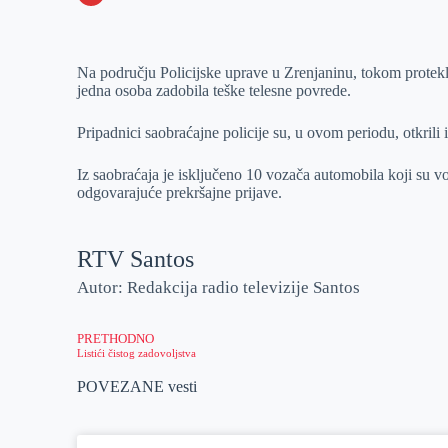
o
n
e
e
a
E
k
g
d
r
t
m
Na području Policijske uprave u Zrenjaninu, tokom protekl
e
I
s
a
jedna osoba zadobila teške telesne povrede.
r
n
A
i
p
l
Pripadnici saobraćajne policije su, u ovom periodu, otkrili
p
Iz saobraćaja je isključeno 10 vozača automobila koji su vo
odgovarajuće prekršajne prijave.
RTV Santos
Autor: Redakcija radio televizije Santos
PRETHODNO
Listići čistog zadovoljstva
POVEZANE vesti