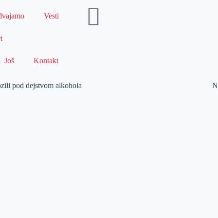
dvajamo
Vesti
t
Još
Kontakt
ozili pod dejstvom alkohola
N