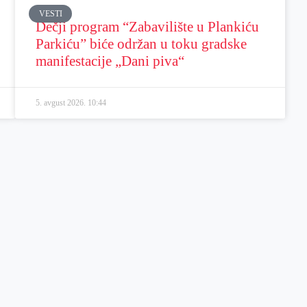
VESTI
Dečji program “Zabavilište u Plankiću
Parkiću” biće održan u toku gradske
manifestacije „Dani piva“
5. avgust 2026.
10:44