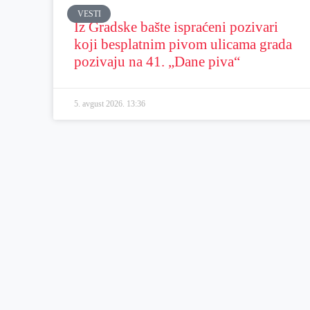
VESTI
Iz Gradske bašte ispraćeni pozivari
koji besplatnim pivom ulicama grada
pozivaju na 41. „Dane piva“
5. avgust 2026.
13:36