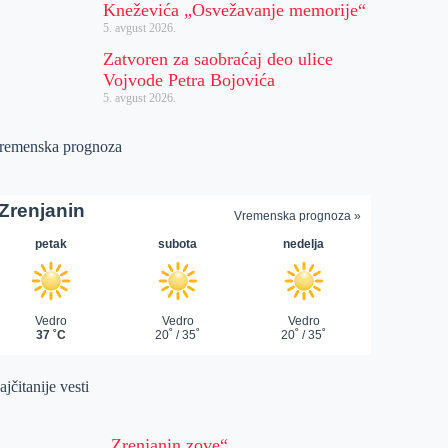
Kneževića „Osvežavanje memorije“
5. avgust 2026.
Zatvoren za saobraćaj deo ulice
Vojvode Petra Bojovića
5. avgust 2026.
remenska prognoza
jčitanije vesti
„Zrenjanin zove“