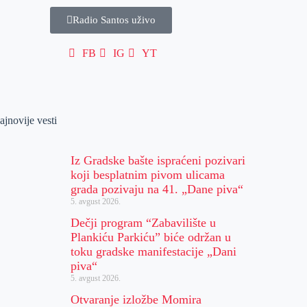
Radio Santos uživo
FB
IG
YT
ajnovije vesti
Iz Gradske bašte ispraćeni pozivari
koji besplatnim pivom ulicama
grada pozivaju na 41. „Dane piva“
5. avgust 2026.
Dečji program “Zabavilište u
Plankiću Parkiću” biće održan u
toku gradske manifestacije „Dani
piva“
5. avgust 2026.
Otvaranje izložbe Momira