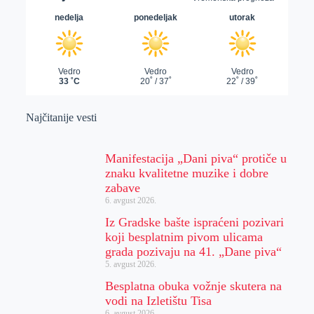
Najčitanije vesti
Manifestacija „Dani piva“ protiče u
znaku kvalitetne muzike i dobre
zabave
6. avgust 2026.
Iz Gradske bašte ispraćeni pozivari
koji besplatnim pivom ulicama
grada pozivaju na 41. „Dane piva“
5. avgust 2026.
Besplatna obuka vožnje skutera na
vodi na Izletištu Tisa
6. avgust 2026.