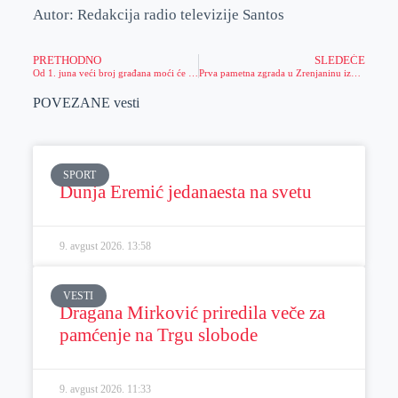
Autor: Redakcija radio televizije Santos
PRETHODNO
SLEDEĆE
Od 1. juna veći broj građana moći će da ostvari pravo na povlastice za struju
Prva pametna zgrada u Zrenjaninu izgradiće se sredstvima EU (FOTO)
POVEZANE vesti
SPORT
Dunja Eremić jedanaesta na svetu
9. avgust 2026.
13:58
VESTI
Dragana Mirković priredila veče za
pamćenje na Trgu slobode
9. avgust 2026.
11:33