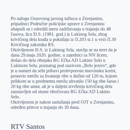
o
n
e
e
a
E
k
g
d
r
t
m
Po nalogu Osnovnog javnog tužioca u Zrenjaninu,
e
I
s
a
pripadnici Područne policijske uprave u Zrenjaninu
r
n
A
i
uhapsili su i odredili meru zadržavanja u trajanju do 48
časova, licu Đ.S. (1981. god.) iz Lukinog Sela, zbog
p
l
krivičnog dela krađa u pokušaju iz čl.203 st.1 u vezi čl.30
p
Кrivičnog zakonika RS.
Okrivljenom Đ.S. iz Lukinog Sela, stavlja se na teret da je
dana 29.maja 2020. godine, u zajednici sa NN licem,
došao do dela ribnjaka RG Ečka AD Lukino Selo u
Lukinom Selu, poznatog pod nazivom „Belo jezero“, gde
je u nameri da sebi pribavi protivpravnu imovinsku korist,
postavio mrežu za hvatanje ribe u dužini od 120 m, kojom
prilikom se u predmetnu mrežu uhvatilo 150 kg ribe šaran i
20 kg ribe amur, ali je u daljem izvršenju krivičnog dela
zaustavljen od strane ribočuvara RG Ečka AD Lukino
Selo.
Okrivljenom je nakon saslušanja pred OJT u Zrenjaninu,
određen pritvor u trajanju do 30 dana.
RTV Santos