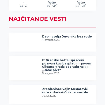
NAJČITANIJE VESTI
Deo naselja Duvanika bez vode
4. avgust 2026.
Iz Gradske bašte ispraćeni
pozivari koji besplatnim pivom
ulicama grada pozivaju na 41.
„Dane piva“
5. avgust 2026.
Zrenjaninac Vojin Medarević
novi košarkaš Crvene zvezde
30. jul 2026.