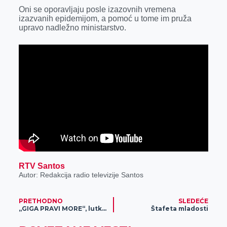
k
e
n
p
Oni se oporavljaju posle izazovnih vremena
izazvanih epidemijom, a pomoć u tome im pruža
r
upravo nadležno ministarstvo.
RTV Santos
Autor: Redakcija radio televizije Santos
PRETHODNO
SLEDEĆE
„GIGA PRAVI MORE“, lutkarska predstava po pripoveci Jasminke Petrović
Štafeta mladosti