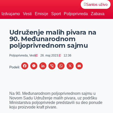
Santos uživo
Izdvajamo
Vesti
Emisije
Sport
Poljoprivreda
Zabava
Udruženje malih pivara na
90. Međunarodnom
poljoprivrednom sajmu
Poljoprivreda
,
Vesti
26. maj 2023.
12:36
F
M
L
V
W
X
E
Podeli:
a
e
i
i
h
m
c
s
n
b
a
a
e
s
k
e
t
i
Na 90. Međunarodnom poljoprivrednom sajmu u
b
e
e
r
s
l
Novom Sadu Udruženje malih pivara, uz podršku
o
n
d
A
Ministarstva poljoprivrede predstavili su deo ponude
koju proizvode kraft pivare.
o
g
I
p