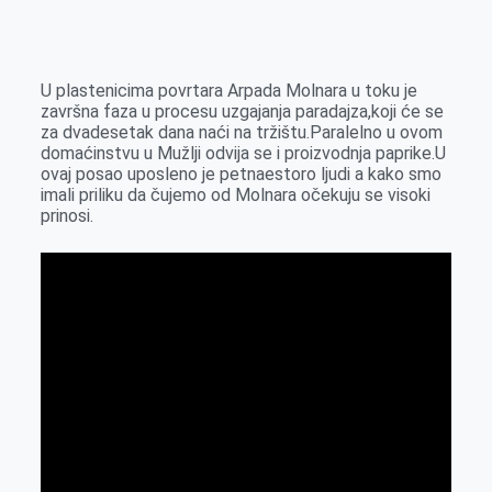
o
n
e
e
a
E
k
g
d
r
t
m
e
I
s
a
U plastenicima povrtara Arpada Molnara u toku je
r
n
A
i
završna faza u procesu uzgajanja paradajza,koji će se
za dvadesetak dana naći na tržištu.Paralelno u ovom
p
l
domaćinstvu u Mužlji odvija se i proizvodnja paprike.U
p
ovaj posao uposleno je petnaestoro ljudi a kako smo
imali priliku da čujemo od Molnara očekuju se visoki
prinosi.