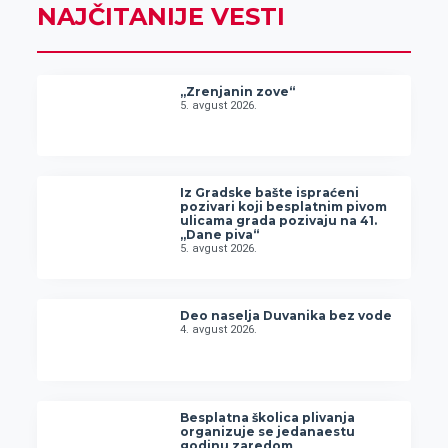
NAJČITANIJE VESTI
„Zrenjanin zove“
5. avgust 2026.
Iz Gradske bašte ispraćeni
pozivari koji besplatnim pivom
ulicama grada pozivaju na 41.
„Dane piva“
5. avgust 2026.
Deo naselja Duvanika bez vode
4. avgust 2026.
Besplatna školica plivanja
organizuje se jedanaestu
godinu zaredom