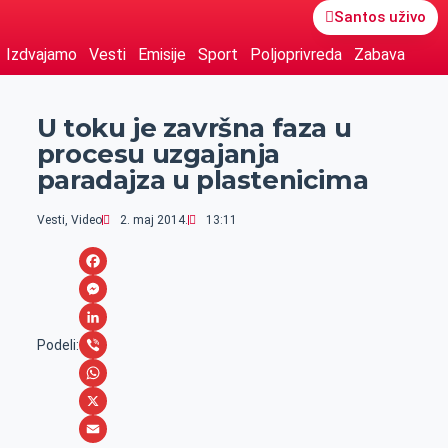
Santos uživo
Izdvajamo
Vesti
Emisije
Sport
Poljoprivreda
Zabava
U toku je završna faza u
procesu uzgajanja
paradajza u plastenicima
Vesti
,
Video
2. maj 2014.
13:11
F
a
M
c
e
L
Podeli:
e
s
i
V
b
s
n
i
W
o
e
k
b
h
X