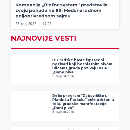
Kompanija „Biofor system“ predstavila
svoju ponudu na 89. Međunarodnom
poljoprivrednom sajmu
25. maj 2022.
17:08
NAJNOVIJE VESTI
Iz Gradske bašte ispraćeni
pozivari koji besplatnim pivom
ulicama grada pozivaju na 41.
„Dane piva“
5. avgust 2026.
Dečji program “Zabavilište u
Plankiću Parkiću” biće održan u
toku gradske manifestacije
„Dani piva“
5. avgust 2026.