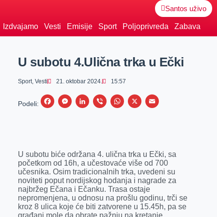
Santos uživo
Izdvajamo
Vesti
Emisije
Sport
Poljoprivreda
Zabava
U subotu 4.Ulična trka u Ečki
Sport
,
Vesti
21. oktobar 2024.
15:57
F
M
L
V
W
X
E
Podeli:
a
e
i
i
h
m
c
s
n
b
a
a
e
s
k
e
t
i
U subotu biće održana 4. ulična trka u Ečki, sa
b
e
e
r
s
l
početkom od 16h, a učestovaće više od 700
o
n
d
A
učesnika. Osim tradicionalnih trka, uvedeni su
noviteti poput nordijskog hodanja i nagrade za
o
g
I
p
najbržeg Ečana i Ečanku. Trasa ostaje
k
e
n
p
nepromenjena, u odnosu na prošlu godinu, trči se
kroz 8 ulica koje će biti zatvorene u 15.45h, pa se
r
građani mole da obrate pažnju na kretanje.