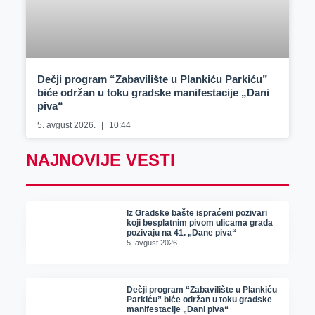
Dečji program “Zabavilište u Plankiću Parkiću”
biće održan u toku gradske manifestacije „Dani
piva“
5. avgust 2026.
10:44
NAJNOVIJE VESTI
Iz Gradske bašte ispraćeni pozivari
koji besplatnim pivom ulicama grada
pozivaju na 41. „Dane piva“
5. avgust 2026.
Dečji program “Zabavilište u Plankiću
Parkiću” biće održan u toku gradske
manifestacije „Dani piva“