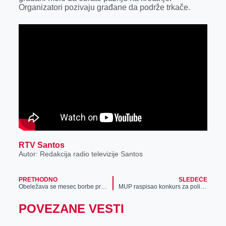
Organizatori pozivaju građane da podrže trkače.
RTV Santos
Autor: Redakcija radio televizije Santos
PRETHODNO
SLEDEĆE
Obeležava se mesec borbe protiv raka dojke
MUP raspisao konkurs za policajce
POVEZANE VESTI