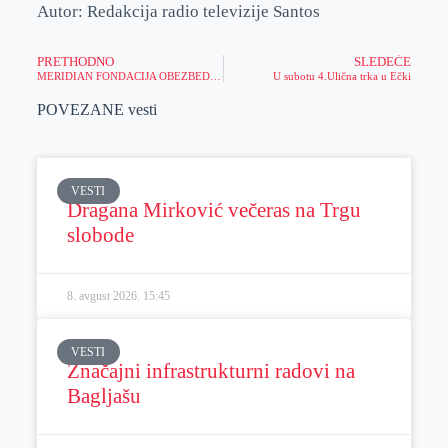
Autor: Redakcija radio televizije Santos
PRETHODNO
SLEDEĆE
MERIDIAN FONDACIJA OBEZBEDILA JOŠ JEDNO PORODILIŠTE – Najveća humanitarna akcija zaokružena donacijom u Nišu
U subotu 4.Ulična trka u Ečki
POVEZANE vesti
VESTI
Dragana Mirković večeras na Trgu
slobode
8. avgust 2026.
15:45
VESTI
Značajni infrastrukturni radovi na
Bagljašu