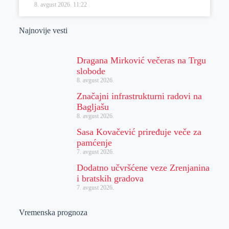
8. avgust 2026.
11:22
Najnovije vesti
Dragana Mirković večeras na Trgu
slobode
8. avgust 2026.
Značajni infrastrukturni radovi na
Bagljašu
8. avgust 2026.
Sasa Kovačević priređuje veče za
pamćenje
7. avgust 2026.
Dodatno učvršćene veze Zrenjanina
i bratskih gradova
7. avgust 2026.
Vremenska prognoza