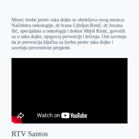
o
n
e
e
a
E
k
g
d
r
t
m
Mesec borbe protiv raka dojke se obeležava ovog meseca.
e
I
s
a
Načelnica onkologije, dr Ivana Ujfeljan Ristić, dr Jovana
r
n
A
i
Ilić, specijalista u onkologiji i doktor Miloš Ristić, govorili
su o raku dojke, njegovoj prevenciji i lečenju. Oni savetuju
p
l
da je prevencija ključna za borbu protiv raka dojke i
p
savetuju preventivne preglede.
RTV Santos