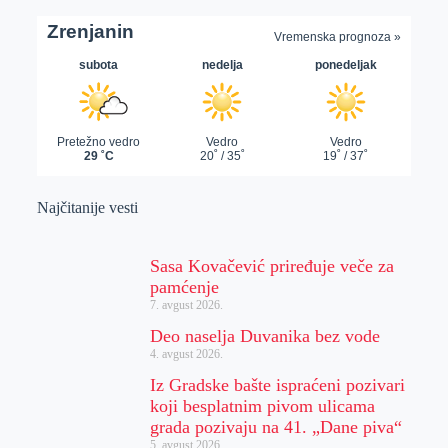
Najčitanije vesti
Sasa Kovačević priređuje veče za
pamćenje
7. avgust 2026.
Deo naselja Duvanika bez vode
4. avgust 2026.
Iz Gradske bašte ispraćeni pozivari
koji besplatnim pivom ulicama
grada pozivaju na 41. „Dane piva“
5. avgust 2026.