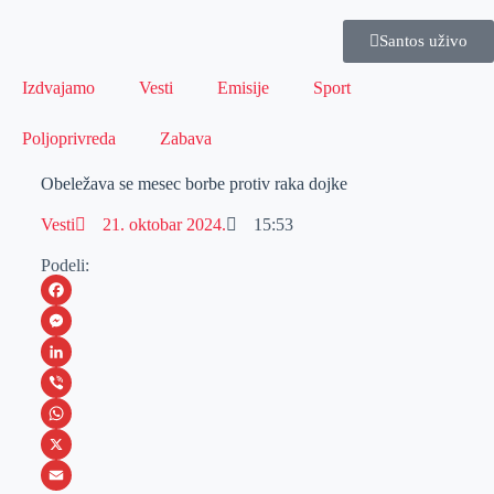
Santos uživo
Izdvajamo
Vesti
Emisije
Sport
Poljoprivreda
Zabava
Obeležava se mesec borbe protiv raka dojke
Vesti
21. oktobar 2024.
15:53
Podeli:
F
a
M
c
e
L
e
s
i
V
b
s
n
i
W
o
e
k
b
h
X