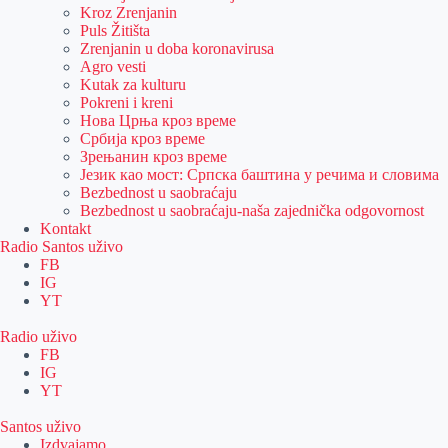
Kroz Zrenjanin
Puls Žitišta
Zrenjanin u doba koronavirusa
Agro vesti
Kutak za kulturu
Pokreni i kreni
Нова Црња кроз време
Србија кроз време
Зрењанин кроз време
Језик као мост: Српска баштина у речима и словима
Bezbednost u saobraćaju
Bezbednost u saobraćaju-naša zajednička odgovornost
Kontakt
Radio Santos uživo
FB
IG
YT
Radio uživo
FB
IG
YT
Santos uživo
Izdvajamo