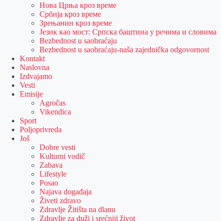
Нова Црња кроз време
Србија кроз време
Зрењанин кроз време
Језик као мост: Српска баштина у речима и словима
Bezbednost u saobraćaju
Bezbednost u saobraćaju-naša zajednička odgovornost
Kontakt
Naslovna
Izdvajamo
Vesti
Emisije
Agročas
Vikendica
Sport
Poljoprivreda
Još
Dobre vesti
Kulturni vodič
Zabava
Lifestyle
Posao
Najava događaja
Živeti zdravo
Zdravlje Žitišta na dlanu
Zdravlje za duži i srećniji život