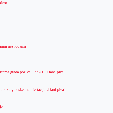
adzor
ćajnim nezgodama
ulicama grada pozivaju na 41. „Dane piva“
 u toku gradske manifestacije „Dani piva“
je“