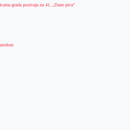
ulicama grada pozivaju na 41. „Dane piva“
 zaredom