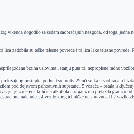
log vikenda dogodilo se sedam saobraćajnih nezgoda, od toga, jedna ne
 lica zadobila su teške telesne povrede i tri lica lake telesne povrede. 
prilagođena brzina uslovima i stanju puta tri, nepropisne radne vozilom
 prekršajnog postupka podneti su protiv 25 učesnika u saobraćaju i izda
zilom pod dejstvom psihoativnih supstanci, 5 vozača – ostala isključen
ova, jer je izmerena količina alkohola u organizmu prelazila granicu o
gistracione nalepnice, 4 vozilo zbog tehničke neispravnosti i 2 vozilo zbo