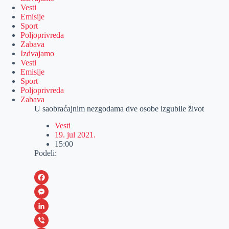
Vesti
Emisije
Sport
Poljoprivreda
Zabava
Izdvajamo
Vesti
Emisije
Sport
Poljoprivreda
Zabava
U saobraćajnim nezgodama dve osobe izgubile život
Vesti
19. jul 2021.
15:00
Podeli:
F
a
M
c
e
L