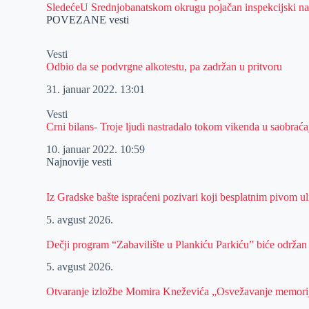
Sledeće
U Srednjobanatskom okrugu pojačan inspekcijski n
POVEZANE vesti
Vesti
Odbio da se podvrgne alkotestu, pa zadržan u pritvoru
31. januar 2022.
13:01
Vesti
Crni bilans- Troje ljudi nastradalo tokom vikenda u saobra
10. januar 2022.
10:59
Najnovije vesti
Iz Gradske bašte ispraćeni pozivari koji besplatnim pivom 
5. avgust 2026.
Dečji program “Zabavilište u Plankiću Parkiću” biće održan
5. avgust 2026.
Otvaranje izložbe Momira Kneževića „Osvežavanje memori