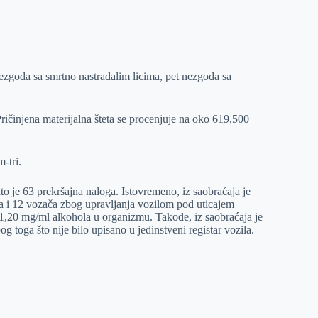
zgoda sa smrtno nastradalim licima, pet nezgoda sa
Pričinjena materijalna šteta se procenjuje na oko 619,500
-tri.
to je 63 prekršajna naloga. Istovremeno, iz saobraćaja je
ja i 12 vozača zbog upravljanja vozilom pod uticajem
d 1,20 mg/ml alkohola u organizmu. Takođe, iz saobraćaja je
g toga što nije bilo upisano u jedinstveni registar vozila.