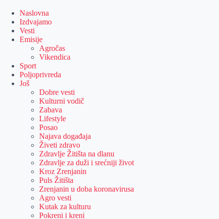
Skip
to
Naslovna
content
Izdvajamo
Vesti
Emisije
Agročas
Vikendica
Sport
Poljoprivreda
Još
Dobre vesti
Kulturni vodič
Zabava
Lifestyle
Posao
Najava događaja
Živeti zdravo
Zdravlje Žitišta na dlanu
Zdravlje za duži i srećniji život
Kroz Zrenjanin
Puls Žitišta
Zrenjanin u doba koronavirusa
Agro vesti
Kutak za kulturu
Pokreni i kreni