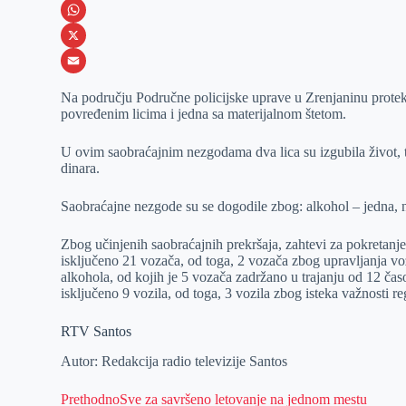
e
s
i
V
b
s
n
i
W
o
e
k
b
h
X
o
n
e
e
a
E
Na području Područne policijske uprave u Zrenjaninu protek
k
g
d
r
t
m
povređenim licima i jedna sa materijalnom štetom.
e
I
s
a
U ovim saobraćajnim nezgodama dva lica su izgubila život, tri
r
n
A
i
dinara.
p
l
Saobraćajne nezgode su se dogodile zbog: alkohol – jedna, ne
p
Zbog učinjenih saobraćajnih prekršaja, zahtevi za pokretanje
isključeno 21 vozača, od toga, 2 vozača zbog upravljanja vo
alkohola, od kojih je 5 vozača zadržano u trajanju od 12 čas
isključeno 9 vozila, od toga, 3 vozila zbog isteka važnosti re
RTV Santos
Autor: Redakcija radio televizije Santos
Prethodno
Sve za savršeno letovanje na jednom mestu