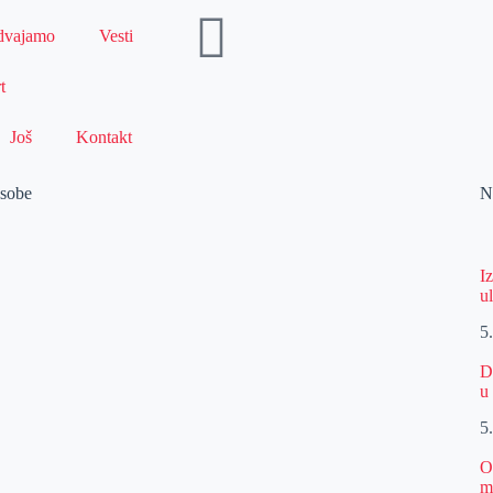
dvajamo
Vesti
t
Još
Kontakt
osobe
N
I
u
5
D
u
5
O
m