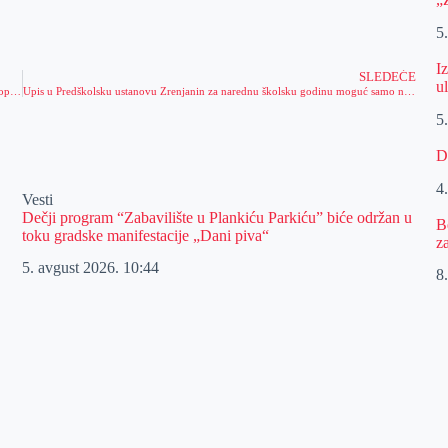
5
I
SLEDEĆE
u
Predstavnici korporacije “Šandong hajspid” posetili Zrenjanin, tema gradnja autoputa Beograd – Zrenjanin – Novi Sad
Upis u Predškolsku ustanovu Zrenjanin za narednu školsku godinu moguć samo na jedan način
5
D
4
Vesti
Dečji program “Zabavilište u Plankiću Parkiću” biće održan u
B
toku gradske manifestacije „Dani piva“
z
5. avgust 2026.
10:44
8.