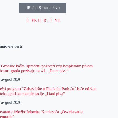
Radio Santos uživo
FB
IG
YT
ajnovije vesti
z Gradske bašte ispraćeni pozivari koji besplatnim pivom
licama grada pozivaju na 41. „Dane piva“
. avgust 2026.
ečji program “Zabavilište u Plankiću Parkiću” biće održan
 toku gradske manifestacije „Dani piva“
. avgust 2026.
tvaranje izložbe Momira Kneževića „Osvežavanje
emorije“