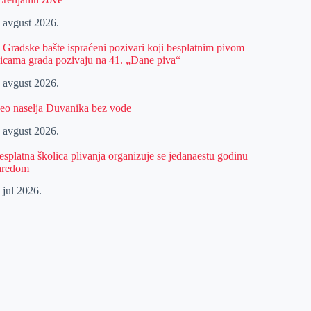
. avgust 2026.
z Gradske bašte ispraćeni pozivari koji besplatnim pivom
licama grada pozivaju na 41. „Dane piva“
. avgust 2026.
eo naselja Duvanika bez vode
. avgust 2026.
esplatna školica plivanja organizuje se jedanaestu godinu
aredom
 jul 2026.