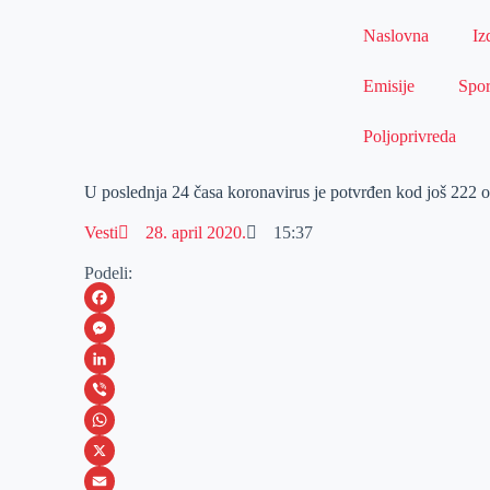
Naslovna
Iz
Emisije
Spor
Poljoprivreda
U poslednja 24 časa koronavirus je potvrđen kod još 222 
Vesti
28. april 2020.
15:37
Podeli:
F
a
M
c
e
L
e
s
i
V
b
s
n
i
W
o
e
k
b
h
X