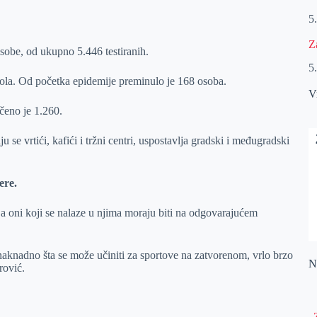
5
Z
sobe, od ukupno 5.446 testiranih.
5
 pola. Od početka epidemije preminulo je 168 osoba.
V
ečeno je 1.260.
se vrtići, kafići i tržni centri, uspostavlja gradski i međugradski
ere.
, a oni koji se nalaze u njima moraju biti na odgovarajućem
aknadno šta se može učiniti za sportove na zatvorenom, vrlo brzo
Na
rović.
„