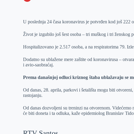
o
n
e
e
a
E
k
g
d
r
t
m
U poslednja 24 časa koronavirus je potvrđen kod još 222 o
e
I
s
a
r
n
A
i
Život je izgubilo još šest osoba – tri muškog i tri ženskog
p
l
Hospitalizovano je 2.517 osoba, a na respiratorima 79. Izl
p
Dodatno su ublažene mere zaštite od koronavirusa – otvaraju 
i avio-saobraćaj.
Prema današnjoj odluci kriznog štaba ublažavaju se m
Od danas, 28. aprila, parkovi i šetališta mogu biti otvoreni
rastojanju.
Od danas dozvoljeni su treninzi na otvorenom. Videćemo n
će biti doneta i ta odluka, kaže epidemiolog Branislav Tido
RTV Santos