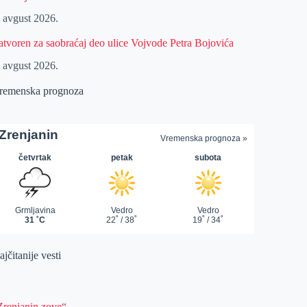
. avgust 2026.
atvoren za saobraćaj deo ulice Vojvode Petra Bojovića
. avgust 2026.
remenska prognoza
jčitanije vesti
Zrenjanin zove“