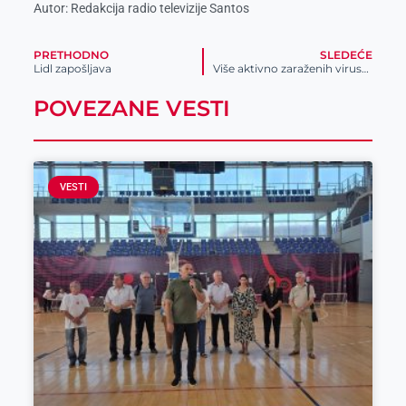
Autor: Redakcija radio televizije Santos
PRETHODNO
SLEDEĆE
Lidl zapošljava
Više aktivno zaraženih virusom kovid – 19 u Zrenjaninu
POVEZANE VESTI
VESTI