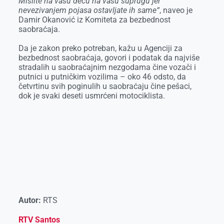
Mislite na vašu decu na vašu suprugu jer
nevezivanjem pojasa ostavljate ih same“
, naveo je
Damir Okanović iz Komiteta za bezbednost
saobraćaja.
Da je zakon preko potreban, kažu u Agenciji za
bezbednost saobraćaja, govori i podatak da najviše
stradalih u saobraćajnim nezgodama čine vozači i
putnici u putničkim vozilima – oko 46 odsto, da
četvrtinu svih poginulih u saobraćaju čine pešaci,
dok je svaki deseti usmrćeni motociklista.
Autor:
RTS
RTV Santos