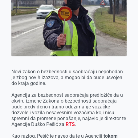
o
g
I
p
k
e
n
p
r
Novi zakon o bezbednosti u saobraćaju nepohodan
je zbog novih izazova, a mogao bi da bude usvojen
do kraja godine.
Agencija za bezbednost saobraćaja predložiće da u
okviru izmene Zakona o bezbednosti saobraćaja
bude predviđeno i trajno oduzimanje vozačke
dozvole i vozila nesavesnim vozačima koji nisu
spremni da promene ponašanje, najavio je direktor te
Agencije Duško Pešić za
RTS
.
Kao razlog, Pešić je naveo da je u Agenciji
tokom