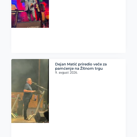
Dejan Matić priredio veče za
pamćenje na Žitnom trgu
9. avgust 2026.