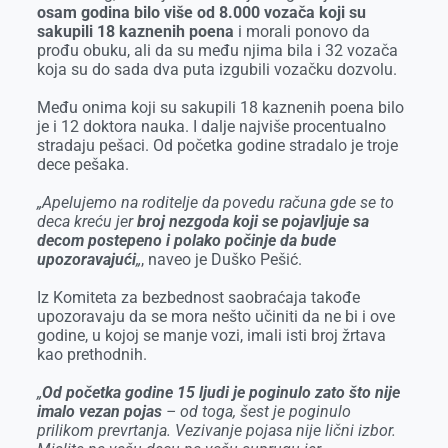
osam godina bilo više od 8.000 vozača koji su
sakupili 18 kaznenih poena
i morali ponovo da
prođu obuku, ali da su među njima bila i 32 vozača
koja su do sada dva puta izgubili vozačku dozvolu.
Među onima koji su sakupili 18 kaznenih poena bilo
je i 12 doktora nauka. I dalje najviše procentualno
stradaju pešaci. Od početka godine stradalo je troje
dece pešaka.
„Apelujemo na roditelje da povedu računa gde se to
deca kreću jer
broj nezgoda koji se pojavljuje sa
decom postepeno i polako počinje da bude
upozoravajući
„
, naveo je Duško Pešić.
Iz Komiteta za bezbednost saobraćaja takođe
upozoravaju da se mora nešto učiniti da ne bi i ove
godine, u kojoj se manje vozi, imali isti broj žrtava
kao prethodnih.
„
Od početka godine 15 ljudi je poginulo zato što nije
imalo vezan pojas
– od toga, šest je poginulo
prilikom prevrtanja. Vezivanje pojasa nije lični izbor.