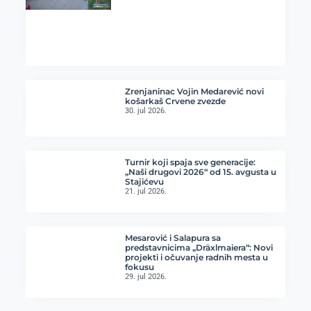
Zrenjaninac Vojin Medarević novi
košarkaš Crvene zvezde
30. jul 2026.
Turnir koji spaja sve generacije:
„Naši drugovi 2026“ od 15. avgusta u
Stajićevu
21. jul 2026.
Mesarović i Salapura sa
predstavnicima „Dräxlmaiera“: Novi
projekti i očuvanje radnih mesta u
fokusu
29. jul 2026.