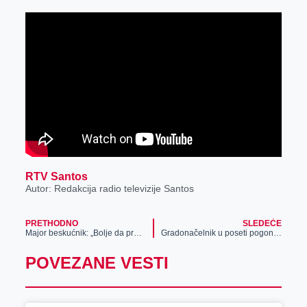
RTV Santos
Autor: Redakcija radio televizije Santos
PRETHODNO
SLEDEĆE
Major beskućnik: „Bolje da prosim, nego da kradem“
Gradonačelnik u poseti pogonima kompanije „GLM-RS“
POVEZANE VESTI