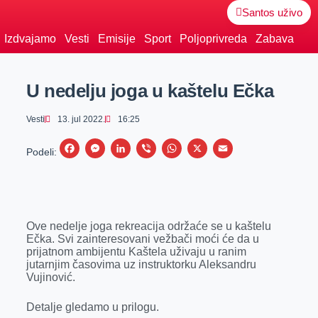
Santos uživo
Izdvajamo
Vesti
Emisije
Sport
Poljoprivreda
Zabava
U nedelju joga u kaštelu Ečka
Vesti
13. jul 2022.
16:25
F
M
L
V
W
X
E
Podeli:
a
e
i
i
h
m
c
s
n
b
a
a
e
s
k
e
t
i
Ove nedelje joga rekreacija održaće se u kaštelu
b
e
e
r
s
l
Ečka. Svi zainteresovani vežbači moći će da u
o
n
d
A
prijatnom ambijentu Kaštela uživaju u ranim
jutarnjim časovima uz instruktorku Aleksandru
o
g
I
p
Vujinović.
k
e
n
p
Detalje gledamo u prilogu.
r