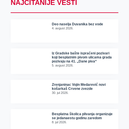
NAJČITANIJE VESTI
Deo naselja Duvanika bez vode
4. avgust 2026.
Iz Gradske bašte ispraćeni pozivari
koji besplatnim pivom ulicama grada
pozivaju na 41. „Dane piva“
5. avgust 2026.
Zrenjaninac Vojin Medarević novi
košarkaš Crvene zvezde
30. jul 2026.
Besplatna školica plivanja organizuje
se jedanaestu godinu zaredom
8. jul 2026.