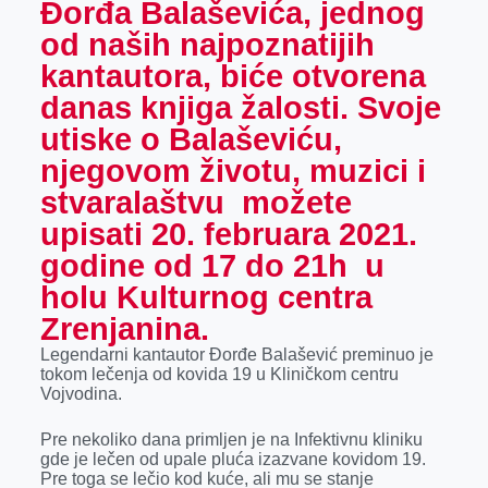
Đorđa Balaševića, jednog
o
g
I
p
od naših najpoznatijih
k
e
n
p
kantautora, biće otvorena
r
danas knjiga žalosti. Svoje
utiske o Balaševiću,
njegovom životu, muzici i
stvaralaštvu možete
upisati 20. februara 2021.
godine od 17 do 21h u
holu Kulturnog centra
Zrenjanina.
Legendarni kantautor Đorđe Balašević preminuo je
tokom lečenja od kovida 19 u Kliničkom centru
Vojvodina.
Pre nekoliko dana primljen je na Infektivnu kliniku
gde je lečen od upale pluća izazvane kovidom 19.
Pre toga se lečio kod kuće, ali mu se stanje