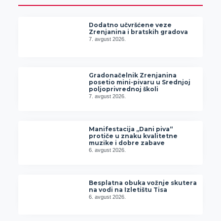
Dodatno učvršćene veze
Zrenjanina i bratskih gradova
7. avgust 2026.
Gradonačelnik Zrenjanina
posetio mini-pivaru u Srednjoj
poljoprivrednoj školi
7. avgust 2026.
Manifestacija „Dani piva“
protiče u znaku kvalitetne
muzike i dobre zabave
6. avgust 2026.
Besplatna obuka vožnje skutera
na vodi na Izletištu Tisa
6. avgust 2026.