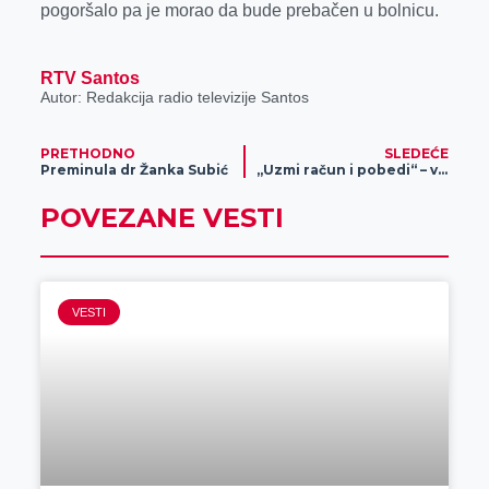
pogoršalo pa je morao da bude prebačen u bolnicu.
RTV Santos
Autor: Redakcija radio televizije Santos
PRETHODNO
SLEDEĆE
Preminula dr Žanka Subić
„Uzmi račun i pobedi“ – vrednu nagradu osvojila osoba iz Zrenjanina!
POVEZANE VESTI
VESTI