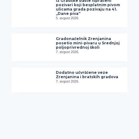
Iz Gradske bašte ispraćeni
pozivari koji besplatnim pivom
ulicama grada pozivaju na 41.
„Dane piva“
5. avgust 2026.
Gradonačelnik Zrenjanina
posetio mini-pivaru u Srednjoj
poljoprivrednoj školi
7. avgust 2026.
Dodatno učvršćene veze
Zrenjanina i bratskih gradova
7. avgust 2026.