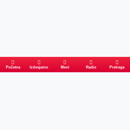
Početna
Izdvajamo
Meni
Radio
Pretraga
Pretraga
Kategorije