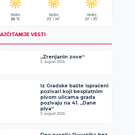
AJČITANIJE VESTI
„Zrenjanin zove“
5. avgust 2026.
Iz Gradske bašte ispraćeni
pozivari koji besplatnim
pivom ulicama grada
pozivaju na 41. „Dane
piva“
5. avgust 2026.
Deo naselja Duvanika bez