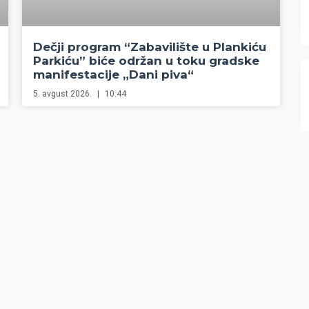
Dečji program “Zabavilište u Plankiću
Parkiću” biće održan u toku gradske
manifestacije „Dani piva“
5. avgust 2026.
10:44