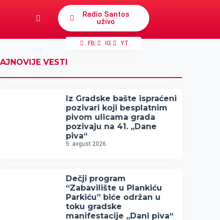
Radio Santos
uživo
FB
IG
YT
AJNOVIJE VESTI
Iz Gradske bašte ispraćeni
pozivari koji besplatnim
pivom ulicama grada
pozivaju na 41. „Dane
piva“
5. avgust 2026.
Dečji program
“Zabavilište u Plankiću
Parkiću” biće održan u
toku gradske
manifestacije „Dani piva“