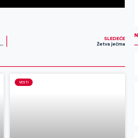
N
SLEDEĆE
n broj zavisnika od igara na sreću u Srbiji – ovi podaci šokiraće mnoge
Žetva ječma
VESTI