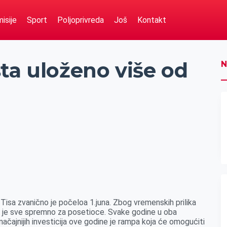
isije
Sport
Poljoprivreda
Još
Kontakt
ta uloženo više od
N
Tisa zvanično je počeloa 1.juna. Zbog vremenskih prilika
ada je sve spremno za posetioce. Svake godine u oba
značajnijih investicija ove godine je rampa koja će omogućiti