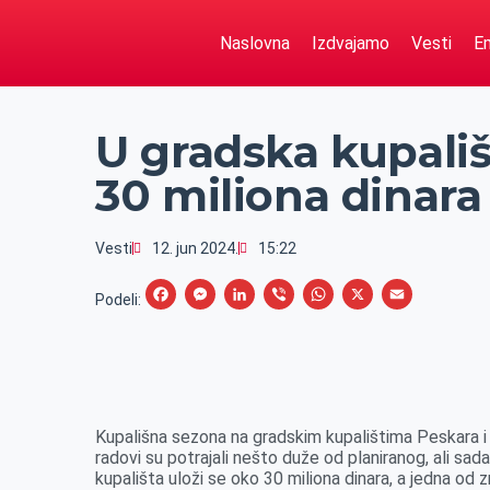
Naslovna
Izdvajamo
Vesti
Em
U gradska kupališ
30 miliona dinara
Vesti
12. jun 2024.
15:22
F
M
L
V
W
X
E
Podeli:
a
e
i
i
h
m
c
s
n
b
a
a
e
s
k
e
t
i
b
e
e
r
s
l
Kupališna sezona na gradskim kupalištima Peskara i 
o
n
d
A
radovi su potrajali nešto duže od planiranog, ali s
kupališta uloži se oko 30 miliona dinara, a jedna od 
o
g
I
p