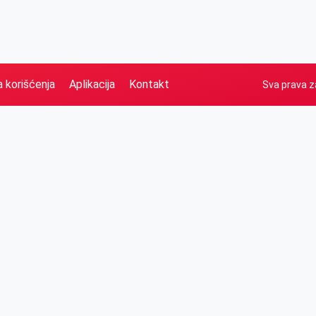
a korišćenja
Aplikacija
Kontakt
Sva prava z
Naslovna
Izdvajamo
FB
IG
YT
O nama
Vesti