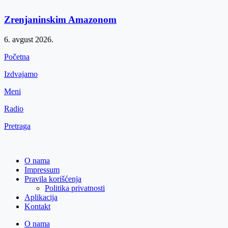
Zrenjaninskim Amazonom
6. avgust 2026.
Početna
Izdvajamo
Meni
Radio
Pretraga
O nama
Impressum
Pravila korišćenja
Politika privatnosti
Aplikacija
Kontakt
O nama