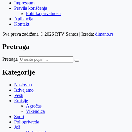
Impressum
Pravila korišćenja
Politika privatnosti
Aplikacija
Kontakt
Sva prava zadržana © 2026 RTV Santos | Izrada:
dimano.rs
Pretraga
Pretraga
Kategorije
Naslovna
Izdvajamo
Vesti
Emisije
Agročas
Vikendica
Sport
Poljoprivreda
Još