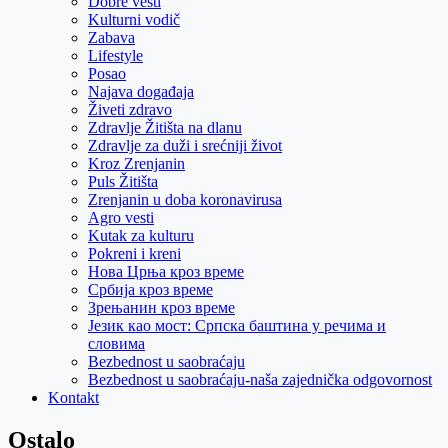
Dobre vesti
Kulturni vodič
Zabava
Lifestyle
Posao
Najava događaja
Živeti zdravo
Zdravlje Žitišta na dlanu
Zdravlje za duži i srećniji život
Kroz Zrenjanin
Puls Žitišta
Zrenjanin u doba koronavirusa
Agro vesti
Kutak za kulturu
Pokreni i kreni
Нова Црња кроз време
Србија кроз време
Зрењанин кроз време
Језик као мост: Српска баштина у речима и
словима
Bezbednost u saobraćaju
Bezbednost u saobraćaju-naša zajednička odgovornost
Kontakt
Ostalo