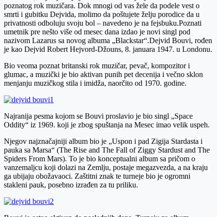
poznatog rok muzičara. Dok mnogi od vas žele da podele vest o
smrti i gubitku Dejvida, molimo da poštujete želju porodice da u
privatnosti odboluju svoju bol – navedeno je na fejsbuku.Poznati
umetnik pre nešto više od mesec dana izdao je novi singl pod
nazivom Lazarus sa novog albuma „Blackstar“.Dejvid Bouvi, rođen
je kao Dejvid Robert Hejvord-Džouns, 8. januara 1947. u Londonu.
Bio veoma poznat britanski rok muzičar, pevač, kompozitor i
glumac, a muzički je bio aktivan punih pet decenija i večno sklon
menjanju muzičkog stila i imidža, naorčito od 1970. godine.
Najranija pesma kojom se Bouvi proslavio je bio singl „Space
Oddity“ iz 1969. koji je zbog spuštanja na Mesec imao velik uspeh.
Njegov najznačajniji album bio je „Uspon i pad Zigija Stardasta i
pauka sa Marsa“ (The Rise and The Fall of Ziggy Stardust and The
Spiders From Mars). To je bio konceptualni album sa pričom o
vanzemaljcu koji dolazi na Zemlju, postaje megazvezda, a na kraju
ga ubijaju obožavaoci. Zaštitni znak te turneje bio je ogromni
stakleni pauk, posebno izrađen za tu priliku.