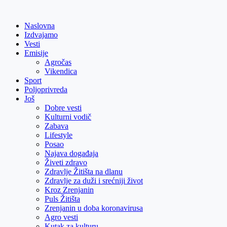
Skip
to
Naslovna
content
Izdvajamo
Vesti
Emisije
Agročas
Vikendica
Sport
Poljoprivreda
Još
Dobre vesti
Kulturni vodič
Zabava
Lifestyle
Posao
Najava događaja
Živeti zdravo
Zdravlje Žitišta na dlanu
Zdravlje za duži i srećniji život
Kroz Zrenjanin
Puls Žitišta
Zrenjanin u doba koronavirusa
Agro vesti
Kutak za kulturu