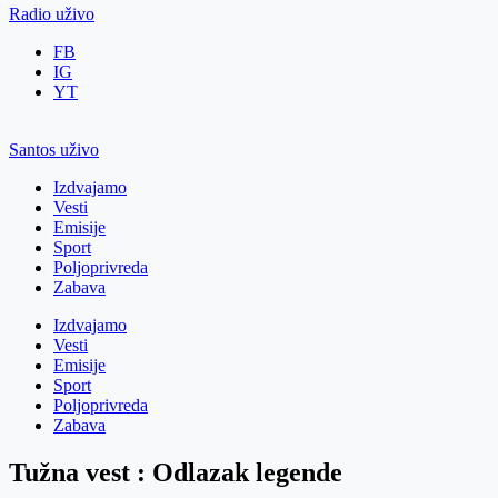
Radio uživo
FB
IG
YT
Santos uživo
Izdvajamo
Vesti
Emisije
Sport
Poljoprivreda
Zabava
Izdvajamo
Vesti
Emisije
Sport
Poljoprivreda
Zabava
Tužna vest : Odlazak legende