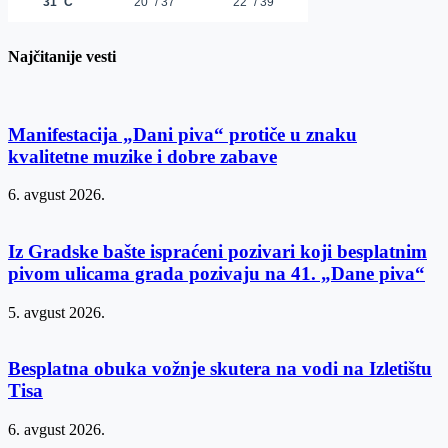
Najčitanije vesti
Manifestacija „Dani piva“ protiče u znaku
kvalitetne muzike i dobre zabave
6. avgust 2026.
Iz Gradske bašte ispraćeni pozivari koji besplatnim
pivom ulicama grada pozivaju na 41. „Dane piva“
5. avgust 2026.
Besplatna obuka vožnje skutera na vodi na Izletištu
Tisa
6. avgust 2026.