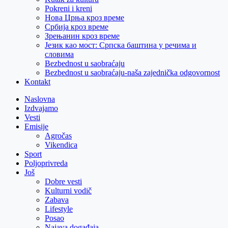
Pokreni i kreni
Нова Црња кроз време
Србија кроз време
Зрењанин кроз време
Језик као мост: Српска баштина у речима и
словима
Bezbednost u saobraćaju
Bezbednost u saobraćaju-naša zajednička odgovornost
Kontakt
Naslovna
Izdvajamo
Vesti
Emisije
Agročas
Vikendica
Sport
Poljoprivreda
Još
Dobre vesti
Kulturni vodič
Zabava
Lifestyle
Posao
Najava događaja