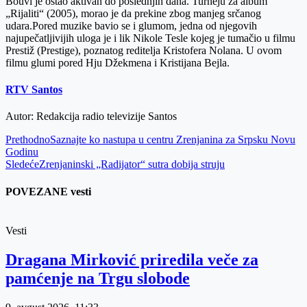
Bouvi je ostao aktivan do poslednjih dana. Turneju za album
„Rijaliti“ (2005), morao je da prekine zbog manjeg srčanog
udara.Pored muzike bavio se i glumom, jedna od njegovih
najupečatljivijih uloga je i lik Nikole Tesle kojeg je tumačio u filmu
Prestiž (Prestige), poznatog reditelja Kristofera Nolana. U ovom
filmu glumi pored Hju Džekmena i Kristijana Bejla.
RTV Santos
Autor: Redakcija radio televizije Santos
Prethodno
Saznajte ko nastupa u centru Zrenjanina za Srpsku Novu
Godinu
Sledeće
Zrenjaninski „Radijator“ sutra dobija struju
POVEZANE vesti
Vesti
Dragana Mirković priredila veče za
pamćenje na Trgu slobode