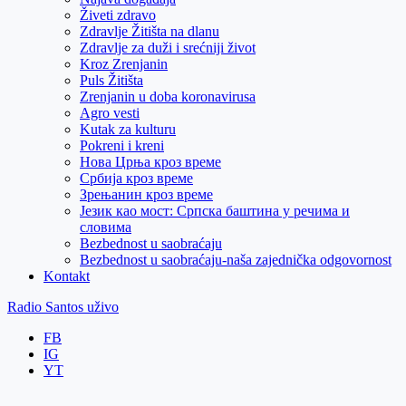
Živeti zdravo
Zdravlje Žitišta na dlanu
Zdravlje za duži i srećniji život
Kroz Zrenjanin
Puls Žitišta
Zrenjanin u doba koronavirusa
Agro vesti
Kutak za kulturu
Pokreni i kreni
Нова Црња кроз време
Србија кроз време
Зрењанин кроз време
Језик као мост: Српска баштина у речима и
словима
Bezbednost u saobraćaju
Bezbednost u saobraćaju-naša zajednička odgovornost
Kontakt
Radio Santos uživo
FB
IG
YT