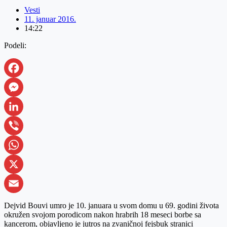
Vesti
11. januar 2016.
14:22
Podeli:
Facebook
Messenger
LinkedIn
Viber
WhatsApp
X
Email
Dejvid Bouvi umro je 10. januara u svom domu u 69. godini života
okružen svojom porodicom nakon hrabrih 18 meseci borbe sa
kancerom, objavljeno je jutros na zvaničnoj fejsbuk stranici