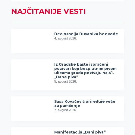
NAJČITANIJE VESTI
Deo naselja Duvanika bez vode
4. avgust 2026.
Iz Gradske bašte ispraćeni
pozivari koji besplatnim pivom
ulicama grada pozivaju na 41.
„Dane piva“
5. avgust 2026.
Sasa Kovačević priređuje veče
za pamćenje
7. avgust 2026.
Manifestacija „Dani piva“