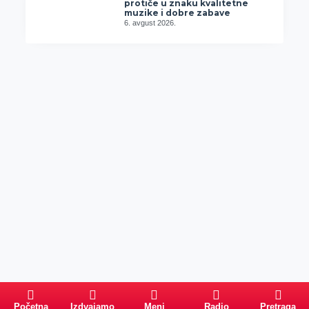
protiče u znaku kvalitetne
muzike i dobre zabave
6. avgust 2026.
Početna
Izdvajamo
Meni
Radio
Pretraga