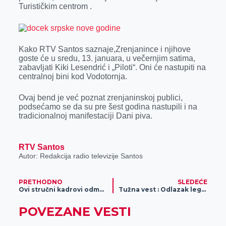
k
e
n
p
Turističkim centrom .
r
Kako RTV Santos saznaje,Zrenjanince i njihove
goste će u sredu, 13. januara, u večernjim satima,
zabavljati Kiki Lesendrić i „Piloti“. Oni će nastupiti na
centralnoj bini kod Vodotornja.
Ovaj bend je već poznat zrenjaninskoj publici,
podsećamo se da su pre šest godina nastupili i na
tradicionalnoj manifestaciji Dani piva.
RTV Santos
Autor: Redakcija radio televizije Santos
PRETHODNO
SLEDEĆE
Ovi stručni kadrovi odmah nalaze posao u Zrenjaninu
Tužna vest : Odlazak legende
POVEZANE VESTI