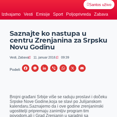
Santos uživo
Izdvajamo
Vesti
Emisije
Sport
Poljoprivreda
Zabava
Saznajte ko nastupa u
centru Zrenjanina za Srpsku
Novu Godinu
Vesti
,
Zabava
11. januar 2016.
09:39
F
M
L
V
W
X
E
Podeli:
a
e
i
i
h
m
c
s
n
b
a
a
e
s
k
e
t
i
Brojni građani Srbije više se raduju proslavi i dočeku
b
e
e
r
s
l
Srpske Nove Godine,koja se slavi po Julijanskom
o
n
d
A
kalendaru.Saznajemo da i ove godine zrenjaninski
ugostitelji pripremaju zanimljiv program tim
o
g
I
p
povodom,ali i Grad Zrenjanin u saradnji sa