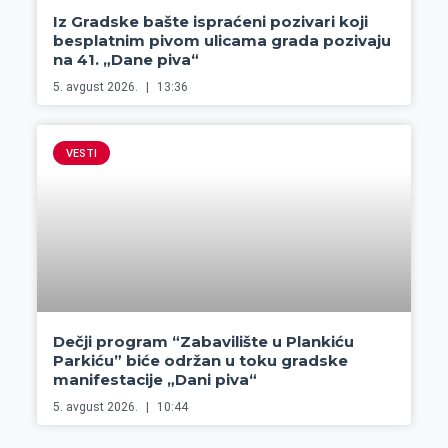
Iz Gradske bašte ispraćeni pozivari koji
besplatnim pivom ulicama grada pozivaju
na 41. „Dane piva“
5. avgust 2026.
13:36
VESTI
Dečji program “Zabavilište u Plankiću
Parkiću” biće održan u toku gradske
manifestacije „Dani piva“
5. avgust 2026.
10:44