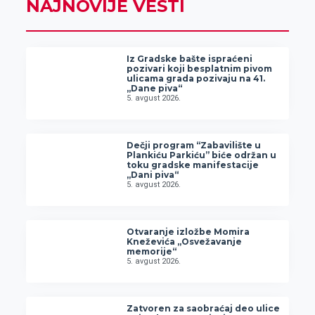
NAJNOVIJE VESTI
Iz Gradske bašte ispraćeni
pozivari koji besplatnim pivom
ulicama grada pozivaju na 41.
„Dane piva“
5. avgust 2026.
Dečji program “Zabavilište u
Plankiću Parkiću” biće održan u
toku gradske manifestacije
„Dani piva“
5. avgust 2026.
Otvaranje izložbe Momira
Kneževića „Osvežavanje
memorije“
5. avgust 2026.
Zatvoren za saobraćaj deo ulice