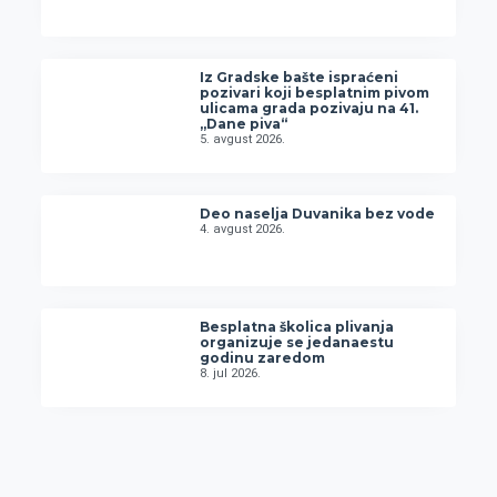
Iz Gradske bašte ispraćeni
pozivari koji besplatnim pivom
ulicama grada pozivaju na 41.
„Dane piva“
5. avgust 2026.
Deo naselja Duvanika bez vode
4. avgust 2026.
Besplatna školica plivanja
organizuje se jedanaestu
godinu zaredom
8. jul 2026.