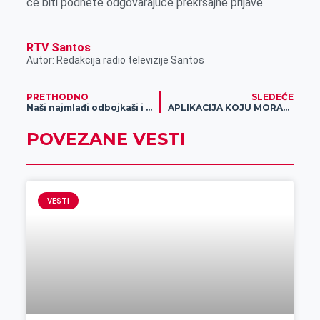
će biti podnete odgovarajuće prekršajne prijave.
RTV Santos
Autor: Redakcija radio televizije Santos
PRETHODNO
SLEDEĆE
Naši najmlađi odbojkaši i odbojkašice plasirali se na finalni turnir prvenstva Vojvodine
APLIKACIJA KOJU MORAŠ IMATI U SVOM TELEFONU: Svet klađenja je na dohvat ruke, a stiže i spektakularan bonus!
POVEZANE VESTI
VESTI