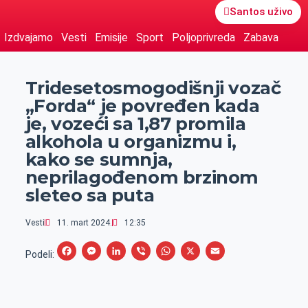
Santos uživo
Izdvajamo
Vesti
Emisije
Sport
Poljoprivreda
Zabava
Tridesetosmogodišnji vozač
„Forda“ je povređen kada
je, vozeći sa 1,87 promila
alkohola u organizmu i,
kako se sumnja,
neprilagođenom brzinom
sleteo sa puta
Vesti
11. mart 2024.
12:35
F
M
L
V
W
X
E
Podeli:
a
e
i
i
h
m
c
s
n
b
a
a