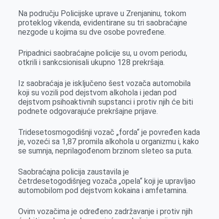
e
s
k
e
t
i
Na području Policijske uprave u Zrenjaninu, tokom
b
e
e
r
s
l
proteklog vikenda, evidentirane su tri saobraćajne
o
n
d
A
nezgode u kojima su dve osobe povređene.
o
g
I
p
Pripadnici saobraćajne policije su, u ovom periodu,
k
e
n
p
otkrili i sankcsionisali ukupno 128 prekršaja.
r
Iz saobraćaja je isključeno šest vozača automobila
koji su vozili pod dejstvom alkohola i jedan pod
dejstvom psihoaktivnih supstanci i protiv njih će biti
podnete odgovarajuće prekršajne prijave.
Tridesetosmogodišnji vozač „forda“ je povređen kada
je, vozeći sa 1,87 promila alkohola u organizmu i, kako
se sumnja, neprilagođenom brzinom sleteo sa puta.
Saobraćajna policija zaustavila je
četrdesetogodišnjeg vozača „opela“ koji je upravljao
automobilom pod dejstvom kokaina i amfetamina.
Ovim vozačima je određeno zadržavanje i protiv njih