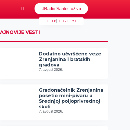
Radio Santos uživo
FB
IG
YT
AJNOVIJE VESTI
Dodatno učvršćene veze
Zrenjanina i bratskih
gradova
7. avgust 2026.
Gradonačelnik Zrenjanina
posetio mini-pivaru u
Srednjoj poljoprivrednoj
školi
7. avgust 2026.