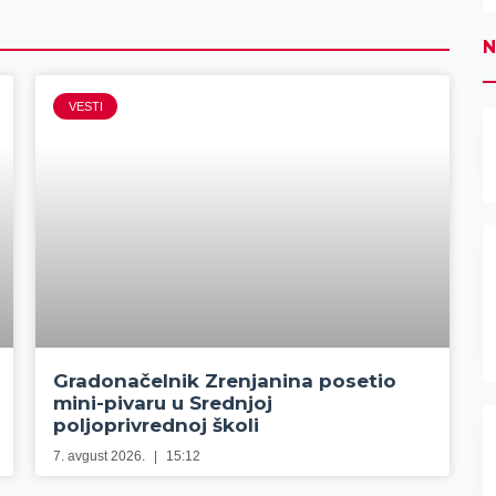
N
VESTI
Gradonačelnik Zrenjanina posetio
mini-pivaru u Srednjoj
poljoprivrednoj školi
7. avgust 2026.
15:12