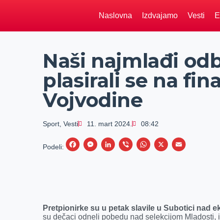
Naslovna
Izdvajamo
Vesti
E
Naši najmlađi odb
plasirali se na fi
Vojvodine
Sport
,
Vesti
11. mart 2024.
08:42
F
M
L
V
W
X
E
Podeli:
a
e
i
i
h
m
c
s
n
b
a
a
e
s
k
e
t
i
b
e
e
r
s
l
Pretpionirke su u petak slavile u Subotici nad 
o
n
d
A
su dečaci odneli pobedu nad selekcijom Mladosti, i