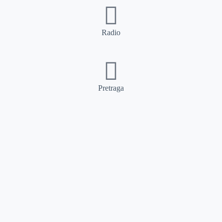
Radio
Pretraga
Pretraga
Kategorije
Ostalo
Naslovna