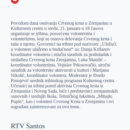
o
n
e
e
a
E
k
g
d
r
t
m
Povodom dana osnivanja Crvenog krsta u Zrenjaninu u
e
I
s
a
Kulturnom centru u sredu, 21. januara u 18 časova
r
n
A
i
organizuje se tribina, posvećenu volonterima i
volonterizmu, koji su osnova delovanja Crvenog krsta i
p
l
rada u njemu. Govornici na tribini pod nazivom: „Ulažući
p
u volontere ulažemo u budućnost“ su: Dunja Krišanov
koordinator volontera i stručni saradnik za podmladak i
omladinu Crvenog krsta Zrenjanina, Luka Mandić –
koordinator volonterima, Vojislav Prkosovački, stručni
saradnik za volonterske aktivnosti u kulturi i Marijana
Nikolić, koordinator volontera. Moderator je Đorđo
Prstojević urednik tribinskog programa Kulturnog centra.
Učesnici na tribini pored aktivista Crvenog krsta iz
Zrenjanina i Novog Sada, biće i predstavnici zrenjaninskih
osnovnih i srednjih škola, Tehničkog fakulteta „Mihajlo
Pupin“, kao i volonteri Crvenog Krsta u Zrenjaninu i svi
sugrađani zainteresovani za ovu temu.
RTV Santos