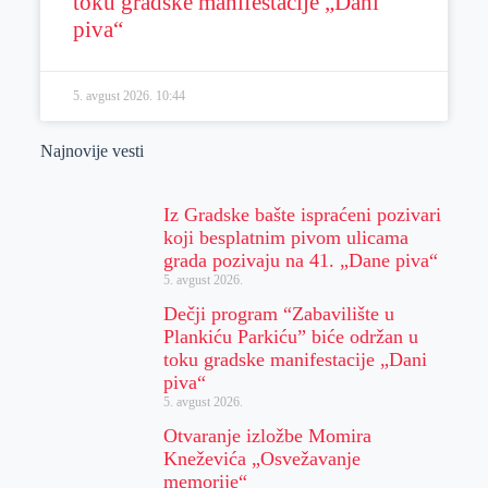
toku gradske manifestacije „Dani
piva“
5. avgust 2026.
10:44
Najnovije vesti
Iz Gradske bašte ispraćeni pozivari
koji besplatnim pivom ulicama
grada pozivaju na 41. „Dane piva“
5. avgust 2026.
Dečji program “Zabavilište u
Plankiću Parkiću” biće održan u
toku gradske manifestacije „Dani
piva“
5. avgust 2026.
Otvaranje izložbe Momira
Kneževića „Osvežavanje
memorije“