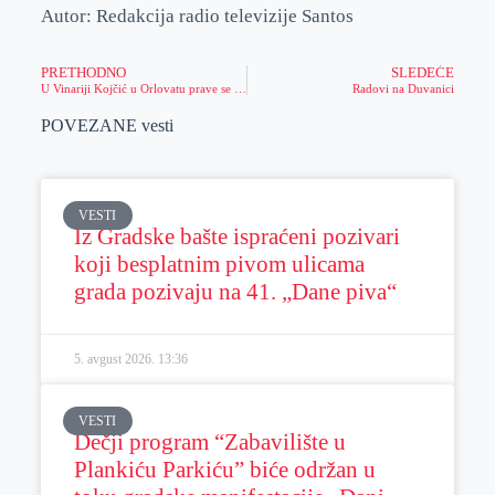
Autor: Redakcija radio televizije Santos
PRETHODNO
SLEDEĆE
U Vinariji Kojčić u Orlovatu prave se najkvalitetnija vina od različitih sorti grožđa
Radovi na Duvanici
POVEZANE vesti
VESTI
Iz Gradske bašte ispraćeni pozivari
koji besplatnim pivom ulicama
grada pozivaju na 41. „Dane piva“
5. avgust 2026.
13:36
VESTI
Dečji program “Zabavilište u
Plankiću Parkiću” biće održan u