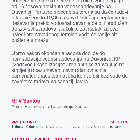
vodovodnoj mreži u Železničkoj ulici, zbog čega je
od 16 časova prekinuto vodosnabdevanje na
Duvanici.Trenutne procene sa terena su da će radovi
biti završeni do 19,30 časova.U slučaju neplaniranih
dešavanja prekid vodosnabdevanja će biti produžen
do završetka radova, a ukoliko završetak radova
usledi pre navedenog termina voda će ranije biti
puštena u mrežu.
Ubrzo nakon okončanja radova doći će do
normalizacije vodosnabdevanja na Duvanici.JKP
„Vodovod i kanalizacija“ Zrenjanin se zahvaljuje na
strpljenju i razumevanju svim stanovnicima
pomenutog gradskog naselja koji će biti bez vode do
završetka radova na sanaciji kvara.
RTV Santos
Autor: Redakcija radio televizije Santos
PRETHODNO
SLEDEĆE
Tribina „Volonterizam: Ulažući u volontere ulažemo u budućnost“
Javni poziv za sufinansiranje mera energetske sanacije