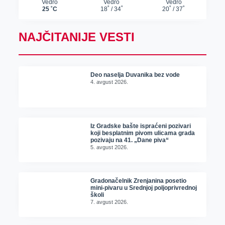
NAJČITANIJE VESTI
Deo naselja Duvanika bez vode
4. avgust 2026.
Iz Gradske bašte ispraćeni pozivari
koji besplatnim pivom ulicama grada
pozivaju na 41. „Dane piva“
5. avgust 2026.
Gradonačelnik Zrenjanina posetio
mini-pivaru u Srednjoj poljoprivrednoj
školi
7. avgust 2026.