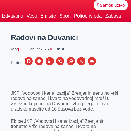
Santos uživo
Izdvajamo
Vesti
Emisije
Sport
Poljoprivreda
Zabava
Radovi na Duvanici
Vesti
15. januar 2026.
18:10
F
M
L
V
W
X
E
Podeli:
a
e
i
i
h
m
c
s
n
b
a
a
e
s
k
e
t
i
JKP „Vodovod i kanalizacija“ Zrenjanin trenutno vrši
b
e
e
r
s
l
radove na sanaciji kvara na vodovodnoj mreži u
o
n
d
A
Železničkoj ulici na Duvanici, zbog čega je ovo
gradsko naselje od 16 časova bez vode.
o
g
I
p
k
e
n
p
Ekipe JKP „Vodovod i kanalizacija“ Zrenjanin
trenutno vrše radove na sanaciji kvara na
r