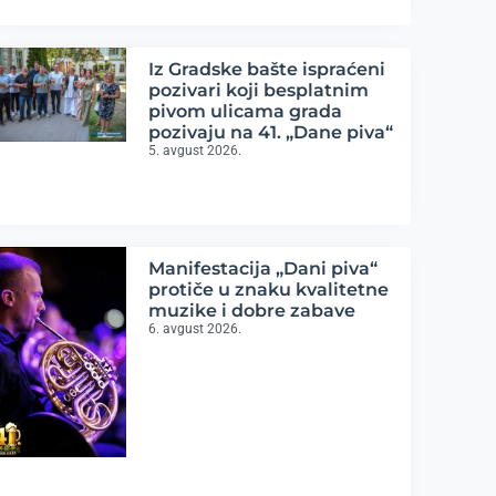
Iz Gradske bašte ispraćeni
pozivari koji besplatnim
pivom ulicama grada
pozivaju na 41. „Dane piva“
5. avgust 2026.
Manifestacija „Dani piva“
protiče u znaku kvalitetne
muzike i dobre zabave
6. avgust 2026.