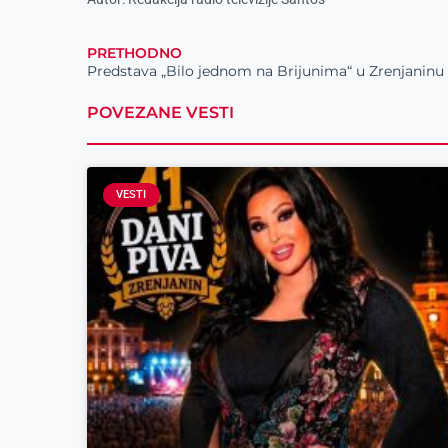
PRETHODNO
Predstava „Bilo jednom na Brijunima“ u Zrenjaninu
POVEZANE VESTI
VESTI