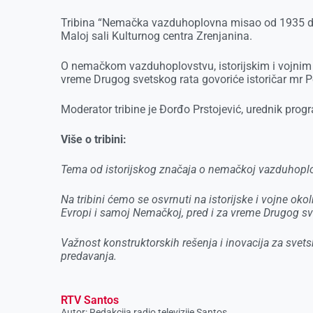
Tribina “Nemačka vazduhoplovna misao od 1935 do 
Maloj sali Kulturnog centra Zrenjanina.
O nemačkom vazduhoplovstvu, istorijskim i vojnim 
vreme Drugog svetskog rata govoriće istoričar mr P
Moderator tribine je Đorđo Prstojević, urednik prog
Više o tribini:
Tema od istorijskog značaja o nemačkoj vazduhoplo
Na tribini ćemo se osvrnuti na istorijske i vojne ok
Evropi i samoj Nemačkoj, pred i za vreme Drugog sv
Važnost konstruktorskih rešenja i inovacija za sve
predavanja.
RTV Santos
Autor: Redakcija radio televizije Santos