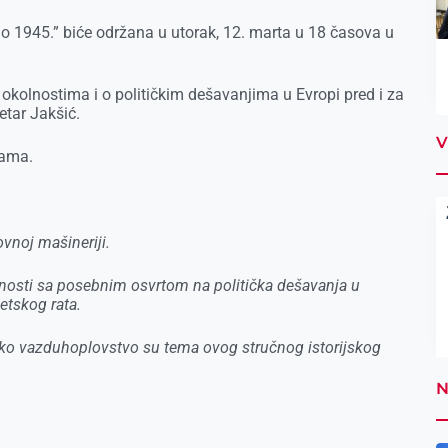
1945.” biće održana u utorak, 12. marta u 18 časova u
okolnostima i o političkim dešavanjima u Evropi pred i za
etar Jakšić.
V
rama.
vnoj mašineriji.
olnosti sa posebnim osvrtom na politička dešavanja u
etskog rata.
tsko vazduhoplovstvo su tema ovog stručnog istorijskog
N