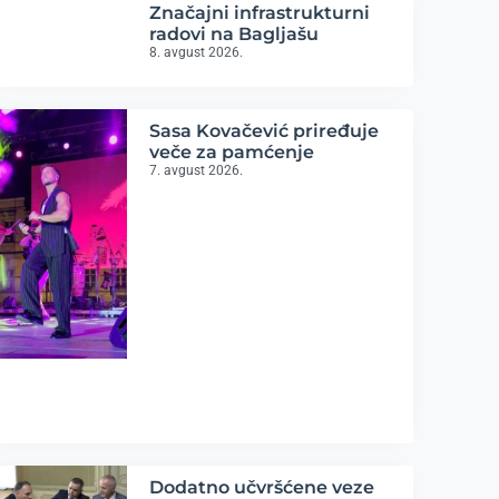
Značajni infrastrukturni
radovi na Bagljašu
8. avgust 2026.
Sasa Kovačević priređuje
veče za pamćenje
7. avgust 2026.
Dodatno učvršćene veze