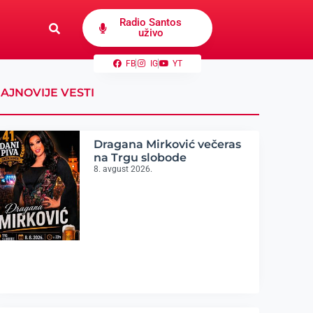
Radio Santos
uživo
FB
IG
YT
AJNOVIJE VESTI
Dragana Mirković večeras
na Trgu slobode
8. avgust 2026.