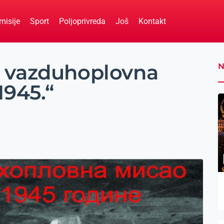
misije
Sport
Poljoprivreda
Još
Kontakt
a vazduhoplovna
N
1945.“