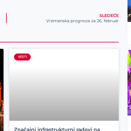
SLEDEĆE
Vremenska prognoza za 26. februar
VESTI
Značajni infrastrukturni radovi na