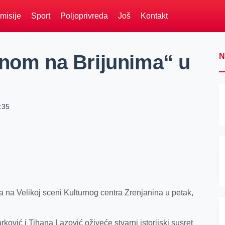
misije
Sport
Poljoprivreda
Još
Kontakt
dnom na Brijunima“ u
N
:35
 na Velikoj sceni Kulturnog centra Zrenjanina u petak,
ković i Tihana Lazović oživeće stvarni istorijski susret