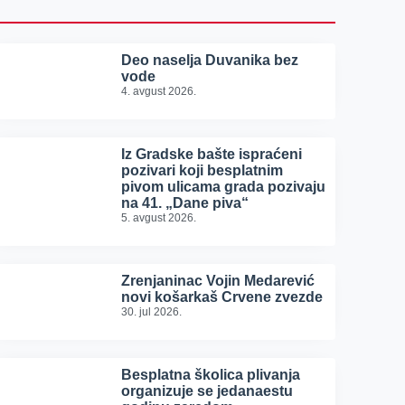
Deo naselja Duvanika bez
vode
4. avgust 2026.
Iz Gradske bašte ispraćeni
pozivari koji besplatnim
pivom ulicama grada pozivaju
na 41. „Dane piva“
5. avgust 2026.
Zrenjaninac Vojin Medarević
novi košarkaš Crvene zvezde
30. jul 2026.
Besplatna školica plivanja
organizuje se jedanaestu