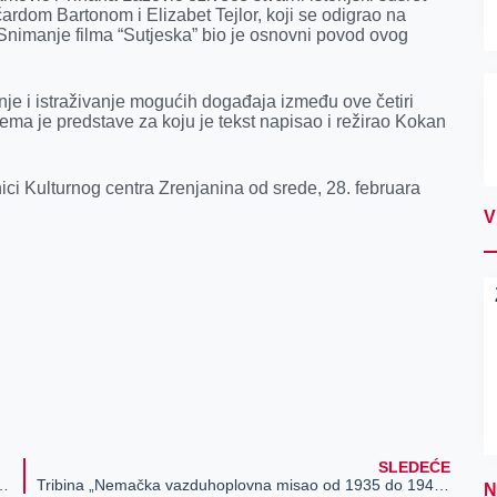
ardom Bartonom i Elizabet Tejlor, koji se odigrao na
 Snimanje filma “Sutjeska” bio je osnovni povod ovog
je i istraživanje mogućih događaja između ove četiri
tema je predstave za koju je tekst napisao i režirao Kokan
ici Kulturnog centra Zrenjanina od srede, 28. februara
V
SLEDEĆE
u u Srbiji? Tačne brojke iznenadile su doslovno sve
Tribina „Nemačka vazduhoplovna misao od 1935 do 1945.“
N