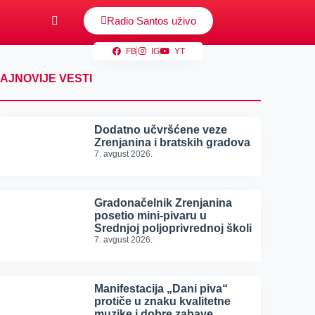
Radio Santos uživo
FB
IG
YT
AJNOVIJE VESTI
Dodatno učvršćene veze
Zrenjanina i bratskih gradova
7. avgust 2026.
Gradonačelnik Zrenjanina
posetio mini-pivaru u
Srednjoj poljoprivrednoj školi
7. avgust 2026.
Manifestacija „Dani piva“
protiče u znaku kvalitetne
muzike i dobre zabave