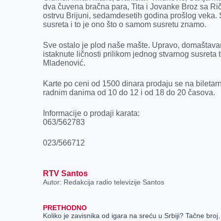
k
e
n
p
dva čuvena bračna para, Tita i Jovanke Broz sa Rič
r
ostrvu Brijuni, sedamdesetih godina prošlog veka.
susreta i to je ono što o samom susretu znamo.
Sve ostalo je plod naše mašte. Upravo, domaštavan
istaknute ličnosti prilikom jednog stvarnog susreta 
Mladenović.
Karte po ceni od 1500 dinara prodaju se na biletarn
radnim danima od 10 do 12 i od 18 do 20 časova.
Informacije o prodaji karata:
063/562783
023/566712
RTV Santos
Autor: Redakcija radio televizije Santos
PRETHODNO
Koliko je zavisnika od igara na sreć