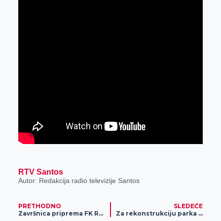
RTV Santos
Autor: Redakcija radio televizije Santos
PRETHODNO
SLEDEĆE
Završnica priprema FK Radnički za Srpsku ligu
Za rekonstrukciju parka “Putnikovo” Ministarstvo zaštite životne sredine opredelilo 2,3 miliona dinara