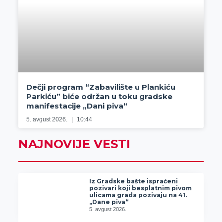
Dečji program “Zabavilište u Plankiću
Parkiću” biće održan u toku gradske
manifestacije „Dani piva“
5. avgust 2026.
10:44
NAJNOVIJE VESTI
Iz Gradske bašte ispraćeni
pozivari koji besplatnim pivom
ulicama grada pozivaju na 41.
„Dane piva“
5. avgust 2026.