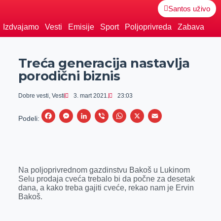
Santos uživo
Izdvajamo
Vesti
Emisije
Sport
Poljoprivreda
Zabava
Treća generacija nastavlja
porodični biznis
Dobre vesti
,
Vesti
3. mart 2021.
23:03
F
M
L
V
W
X
E
Podeli:
a
e
i
i
h
m
c
s
n
b
a
a
e
s
k
e
t
i
Na poljoprivrednom gazdinstvu Bakoš u Lukinom
b
e
e
r
s
l
Selu prodaja cveća trebalo bi da počne za desetak
o
n
d
A
dana, a kako treba gajiti cveće, rekao nam je Ervin
Bakoš.
o
g
I
p
k
e
n
p