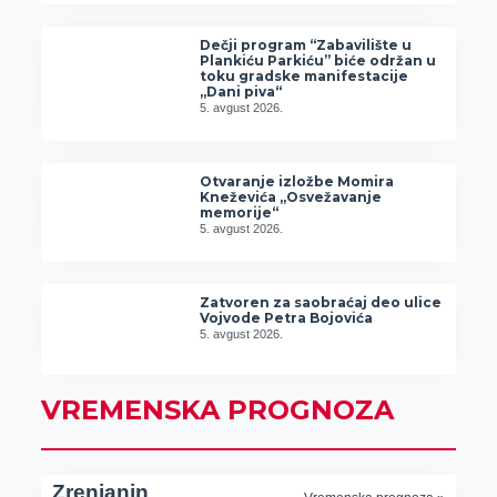
Dečji program “Zabavilište u
Plankiću Parkiću” biće održan u
toku gradske manifestacije
„Dani piva“
5. avgust 2026.
Otvaranje izložbe Momira
Kneževića „Osvežavanje
memorije“
5. avgust 2026.
Zatvoren za saobraćaj deo ulice
Vojvode Petra Bojovića
5. avgust 2026.
VREMENSKA PROGNOZA