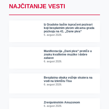
NAJČITANIJE VESTI
Iz Gradske bašte ispraćeni pozivari
koji besplatnim pivom ulicama grada
pozivaju na 41. „Dane piva“
5. avgust 2026.
Manifestacija „Dani piva“ protiče u
znaku kvalitetne muzike i dobre
zabave
6. avgust 2026.
Besplatna obuka vožnje skutera na
vodi na Izletištu Tisa
6. avgust 2026.
Zrenjaninskim Amazonom
6. avgust 2026.