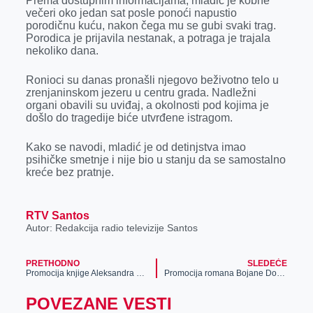
Prema dostupnim informacijama, mladić je kobne
k
e
n
p
večeri oko jedan sat posle ponoći napustio
porodičnu kuću, nakon čega mu se gubi svaki trag.
r
Porodica je prijavila nestanak, a potraga je trajala
nekoliko dana.
Ronioci su danas pronašli njegovo beživotno telo u
zrenjaninskom jezeru u centru grada. Nadležni
organi obavili su uviđaj, a okolnosti pod kojima je
došlo do tragedije biće utvrđene istragom.
Kako se navodi, mladić je od detinjstva imao
psihičke smetnje i nije bio u stanju da se samostalno
kreće bez pratnje.
RTV Santos
Autor: Redakcija radio televizije Santos
PRETHODNO
SLEDEĆE
Promocija knjige Aleksandra Kravića – „Kad je muzika bila važna“
Promocija romana Bojane Dobran – „Grobno mesto Silvestera Solomuna“
POVEZANE VESTI