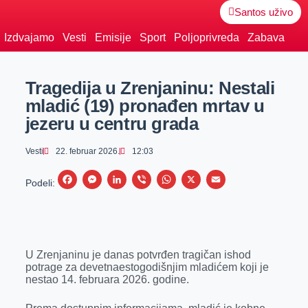
Santos uživo
Izdvajamo
Vesti
Emisije
Sport
Poljoprivreda
Zabava
Tragedija u Zrenjaninu: Nestali
mladić (19) pronađen mrtav u
jezeru u centru grada
Vesti
22. februar 2026.
12:03
F
M
L
V
W
X
E
Podeli:
a
e
i
i
h
m
c
s
n
b
a
a
e
s
k
e
t
i
U Zrenjaninu je danas potvrđen tragičan ishod
b
e
e
r
s
l
potrage za devetnaestogodišnjim mladićem koji je
o
n
d
A
nestao 14. februara 2026. godine.
o
g
I
p