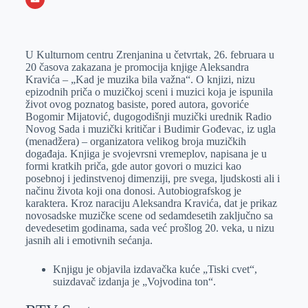
o
n
e
e
a
E
k
g
d
r
t
m
U Kulturnom centru Zrenjanina u četvrtak, 26. februara u
e
I
s
a
20 časova zakazana je promocija knjige Aleksandra
r
n
A
i
Kravića – „Kad je muzika bila važna“. O knjizi, nizu
epizodnih priča o muzičkoj sceni i muzici koja je ispunila
p
l
život ovog poznatog basiste, pored autora, govoriće
p
Bogomir Mijatović, dugogodišnji muzički urednik Radio
Novog Sada i muzički kritičar i Budimir Gođevac, iz ugla
(menadžera) – organizatora velikog broja muzičkih
događaja. Knjiga je svojevrsni vremeplov, napisana je u
formi kratkih priča, gde autor govori o muzici kao
posebnoj i jedinstvenoj dimenziji, pre svega, ljudskosti ali i
načinu života koji ona donosi. Autobiografskog je
karaktera. Kroz naraciju Aleksandra Kravića, dat je prikaz
novosadske muzičke scene od sedamdesetih zaključno sa
devedesetim godinama, sada već prošlog 20. veka, u nizu
jasnih ali i emotivnih sećanja.
Knjigu je objavila izdavačka kuće „Tiski cvet“,
suizdavač izdanja je „Vojvodina ton“.