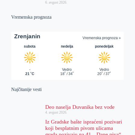
6. avgust 2026.
Vremenska prognoza
Najčitanije vesti
Deo naselja Duvanika bez vode
4. avgust 2026.
Iz Gradske bašte ispraćeni pozivari
koji besplatnim pivom ulicama
grada pozivaju na 41. „Dane piva“