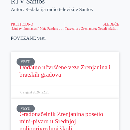
RTV Santos
Autor: Redakcija radio televizije Santos
PRETHODNO
SLEDEĆE
„Ljubav i humanost“ Maja Pandurov Zrenjanin – 30 godina književnog rada i stvaralaštva
Tragedija u Zrenjaninu: Nestali mladić (19) pronađen mrtav u jezeru u centru grada
POVEZANE vesti
VESTI
Dodatno učvršćene veze Zrenjanina i
bratskih gradova
7. avgust 2026.
22:23
VESTI
Gradonačelnik Zrenjanina posetio
mini-pivaru u Srednjoj
poljoprivrednoj školi