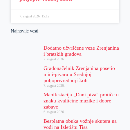
7. avgust 2026.
15:12
Najnovije vesti
Dodatno učvršćene veze Zrenjanina
i bratskih gradova
7. avgust 2026.
Gradonačelnik Zrenjanina posetio
mini-pivaru u Srednjoj
poljoprivrednoj školi
7. avgust 2026.
Manifestacija „Dani piva“ protiče u
znaku kvalitetne muzike i dobre
zabave
6. avgust 2026.
Besplatna obuka vožnje skutera na
vodi na Izletištu Tisa