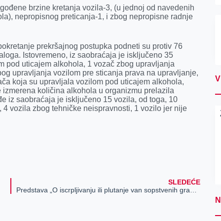
ođene brzine kretanja vozila-3, (u jednoj od navedenih
hola), nepropisnog preticanja-1, i zbog nepropisne radnje
pokretanje prekršajnog postupka podneti su protiv 76
aloga. Istovremeno, iz saobraćaja je isključeno 35
m pod uticajem alkohola, 1 vozač zbog upravljanja
og upravljanja vozilom pre sticanja prava na upravljanje,
V
ča koja su upravljala vozilom pod uticajem alkohola,
e izmerena količina alkohola u organizmu prelazila
 iz saobraćaja je isključeno 15 vozila, od toga, 10
 4 vozila zbog tehničke neispravnosti, 1 vozilo jer nije
SLEDEĆE
Predstava „O iscrpljivanju ili plutanje van sopstvenih granica“
N