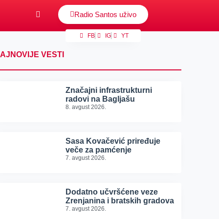
Radio Santos uživo
FB
IG
YT
AJNOVIJE VESTI
Značajni infrastrukturni
radovi na Bagljašu
8. avgust 2026.
Sasa Kovačević priređuje
veče za pamćenje
7. avgust 2026.
Dodatno učvršćene veze
Zrenjanina i bratskih gradova
7. avgust 2026.