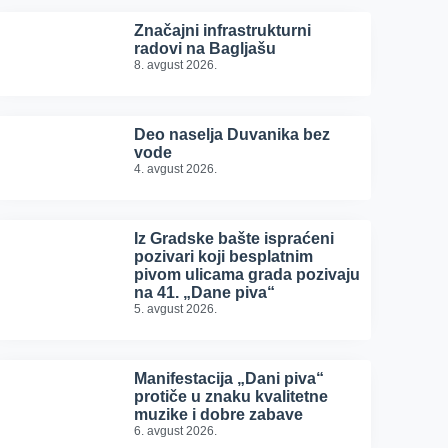
Značajni infrastrukturni
radovi na Bagljašu
8. avgust 2026.
Deo naselja Duvanika bez
vode
4. avgust 2026.
Iz Gradske bašte ispraćeni
pozivari koji besplatnim
pivom ulicama grada pozivaju
na 41. „Dane piva“
5. avgust 2026.
Manifestacija „Dani piva“
protiče u znaku kvalitetne
muzike i dobre zabave
6. avgust 2026.