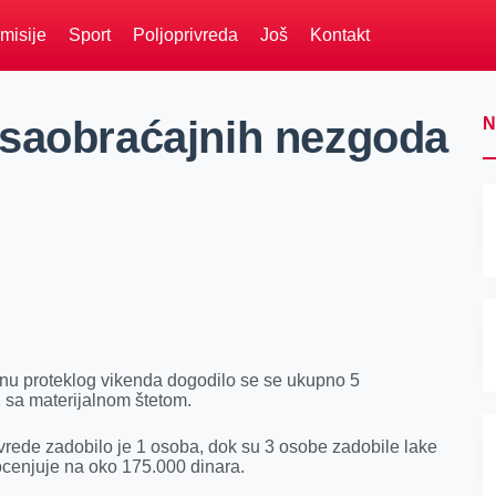
misije
Sport
Poljoprivreda
Još
Kontakt
 saobraćajnih nezgoda
N
inu proteklog vikenda dogodilo se se ukupno 5
 sa materijalnom štetom.
ede zadobilo je 1 osoba, dok su 3 osobe zadobile lake
rocenjuje na oko 175.000 dinara.