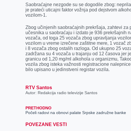
Saobraćajne nezgode su se dogodile zbog: neprilag
je prateći uticajni faktor vožnja pod dejstvom alko
vozilom-1.
Zbog učinjenih saobraćajnih prekršaja, zahtevi za 
učesnika u saobraćaju i izdato je 936 prekršajnih n
vozača, od toga 25 vozača zbog upravljanja vozilo
vozilom u vreme izrečene zaštitne mere, 1 vozač zb
i 8 vozača zbog ostalih razloga. Od ukupno 25 voza
zadržana su 4 vozača u trajanju od 12 časova jer j
granicu od 1,20 mg/ml alkohola u organizmu, Takođe
vozila zbog isteka važnosti registracione nalepnice,
bilo upisano u jedinstveni registar vozila.
RTV Santos
Autor: Redakcija radio televizije Santos
PRETHODNO
Počeli radovi na obnovi palate Srpske zadružne banke
POVEZANE VESTI