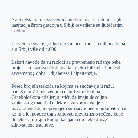
o
n
e
e
a
E
k
g
d
r
t
m
Na Svetski dan posvećen malim borcima, fasade mnogih
e
I
s
a
institucija širom gradova u Srbiji osvetljene su ljubičastim
r
n
A
i
svetlom.
p
l
U svetu se svake godine pre vremena rodi 15 miliona beba,
p
a u Srbiji više od 4.000.
Lekari navode da su razlozi za prevremeno rađanje beba
brojni – od starosne dobi majke, preko infekcija i bolesti
savremenog doba – dijabetesa i hipertenzije.
Pored brojnih teškoća sa kojima se suočavaju u radu,
nadležni u Zdravstvenom centu i zaposleni na
Ginekološkom odeljenju ističu da imaju dovoljno
sanitetskog materijala i lekova za zbrinjavanje
novorođenčadi, a opremljeni su i savremenim inkubatorima
kojima je moguće transportovati prevremeno rođene bebe
ili bebe sa drugim komplikacijama do neke druge
zdravstvene ustanove.