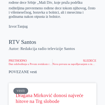
rođene dece Srbije ,,Mali Div, koje pruža podršku
roditeljima prevremeno rođene dece tokom njihovog, često
i višemesečnog, boravka u bolnici, ali i mesecima i
godinama nakon otpusta iz bolnice.
Izvor:Tanjug
RTV Santos
Autor: Redakcija radio televizije Santos
PRETHODNO
SLEDEĆE
Dan oslobođenja u Prvom svetskom ratu – Praznik grada Zrenjanina, večeras koncert ansambla “Stanislav Binički“
Nova prevara sa zapošljavanjem u inostranstvu
POVEZANE vesti
VESTI
Dragana Mirković donosi najveće
hitove na Trg slobode