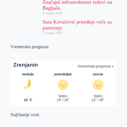
Značajni infrastrukturni radovi na
Bagljašu
8. avgust 2026.
Sasa Kovačević priređuje veče za
pamćenje
7. avgust 2026.
Vremenska prognoza
Najčitanije vesti