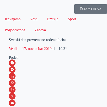
Santos uživo
Izdvajamo
Vesti
Emisije
Sport
Poljoprivreda
Zabava
Svetski dan prevremeno rođenih beba
Vesti
17. novembar 2019.
19:31
Podeli:
F
a
M
c
e
L
e
s
i
V
b
s
n
i
W
o
e
k
b
h
X