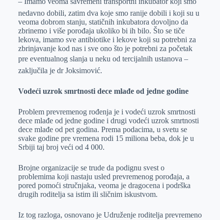
– Imamo veoma savremeni transportni inkubator koji smo
nedavno dobili, zatim dva koje smo ranije dobili i koji su u
veoma dobrom stanju, statičnih inkubatora dovoljno da
zbrinemo i više porođaja ukoliko bi ih bilo. Što se tiče
lekova, imamo sve antibiotike i lekove koji su potrebni za
zbrinjavanje kod nas i sve ono što je potrebni za početak
pre eventualnog slanja u neku od tercijalnih ustanova –
zaključila je dr Joksimović.
Vodeći uzrok smrtnosti dece mlađe od jedne godine
Problem prevremenog rođenja je i vodeći uzrok smrtnosti
dece mlađe od jedne godine i drugi vodeći uzrok smrtnosti
dece mlađe od pet godina. Prema podacima, u svetu se
svake godine pre vremena rodi 15 miliona beba, dok je u
Srbiji taj broj veći od 4 000.
Brojne organizacije se trude da podignu svest o
problemima koji nastaju usled prevremenog porođaja, a
pored pomoći stručnjaka, veoma je dragocena i podrška
drugih roditelja sa istim ili sličnim iskustvom.
Iz tog razloga, osnovano je Udruženje roditelja prevremeno