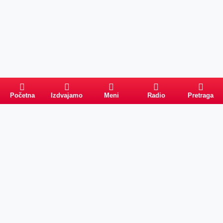
Početna
Izdvajamo
Meni
Radio
Pretraga
Pretraga
Kategorije
Ostalo
Naslovna