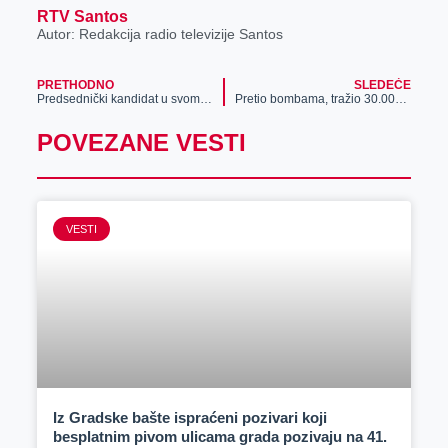
RTV Santos
Autor: Redakcija radio televizije Santos
PRETHODNO
SLEDEĆE
Predsednički kandidat u svom stilu posetio Zrenjanin (VIDEO)
Pretio bombama, tražio 30.000 evra!
POVEZANE VESTI
VESTI
Iz Gradske bašte ispraćeni pozivari koji
besplatnim pivom ulicama grada pozivaju na 41.