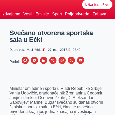
Santos uživo
Izdvajamo
Vesti
Emisije
Sport
Poljoprivreda
Zabava
Svečano otvorena sportska
sala u Ečki
Dobre vesti
,
Vesti
,
Video
27. mart 2017.
22:49
F
M
L
V
W
X
E
Podeli:
a
e
i
i
h
m
c
s
n
b
a
a
e
s
k
e
t
i
Ministar omladine i sporta u Vladi Republike Srbije
b
e
e
r
s
l
Vanja Udovičić, gradonačelnik Zrenjanina Čedomir
o
n
d
A
Janjić i direktor Osnovne škole „Dr Aleksandar
Sabovljev“ Marinel Bugar svečano su danas otvorili
o
g
I
p
školsku sportsku salu u Ečki, čime je uspešno
k
e
n
p
privedena kraju još jedna značajna investicija u