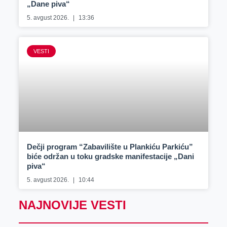
„Dane piva“
5. avgust 2026.
13:36
VESTI
Dečji program “Zabavilište u Plankiću Parkiću”
biće održan u toku gradske manifestacije „Dani
piva“
5. avgust 2026.
10:44
NAJNOVIJE VESTI