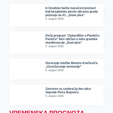
Iz Gradske bašte ispraćeni pozivari
koji besplatnim pivom ulicama grada
pozivaju na 41. „Dane piva“
5. avgust 2026.
Dečji program “Zabavilište u Plankiću
Parkiću” biće održan u toku gradske
manifestacije „Dani piva“
5. avgust 2026.
Otvaranje izložbe Momira Kneževića
„Osvežavanje memorije“
5. avgust 2026.
Zatvoren za saobraćaj deo ulice
Vojvode Petra Bojovića
5. avgust 2026.
VREMENSKA PROGNOZA