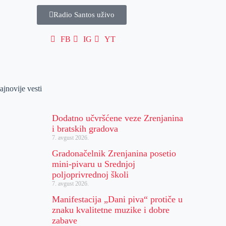
Radio Santos uživo
FB
IG
YT
ajnovije vesti
Dodatno učvršćene veze Zrenjanina
i bratskih gradova
7. avgust 2026.
Gradonačelnik Zrenjanina posetio
mini-pivaru u Srednjoj
poljoprivrednoj školi
7. avgust 2026.
Manifestacija „Dani piva“ protiče u
znaku kvalitetne muzike i dobre
zabave