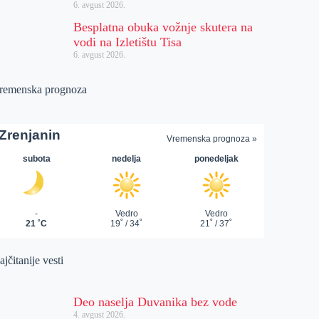
6. avgust 2026.
Besplatna obuka vožnje skutera na
vodi na Izletištu Tisa
6. avgust 2026.
remenska prognoza
jčitanije vesti
Deo naselja Duvanika bez vode
4. avgust 2026.