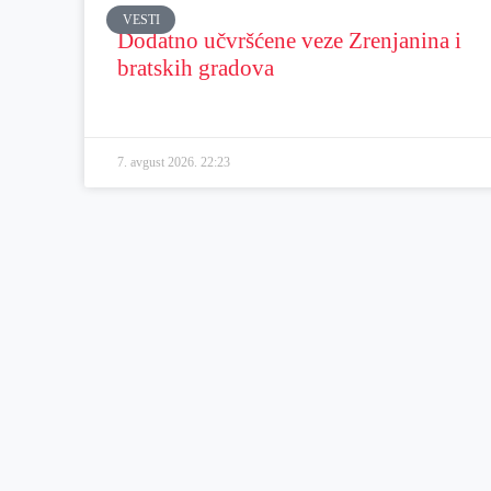
VESTI
Dodatno učvršćene veze Zrenjanina i
bratskih gradova
7. avgust 2026.
22:23