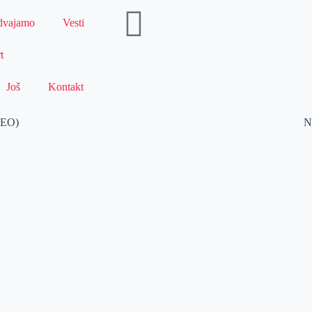
dvajamo
Vesti
t
Još
Kontakt
IDEO)
N