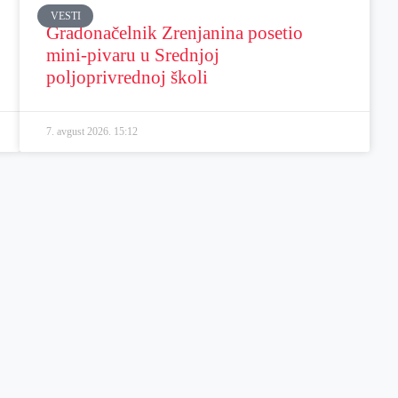
VESTI
Gradonačelnik Zrenjanina posetio
mini-pivaru u Srednjoj
poljoprivrednoj školi
7. avgust 2026.
15:12