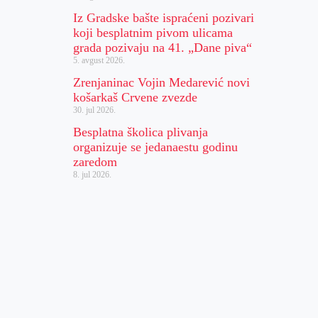
Iz Gradske bašte ispraćeni pozivari
koji besplatnim pivom ulicama
grada pozivaju na 41. „Dane piva“
5. avgust 2026.
Zrenjaninac Vojin Medarević novi
košarkaš Crvene zvezde
30. jul 2026.
Besplatna školica plivanja
organizuje se jedanaestu godinu
zaredom
8. jul 2026.