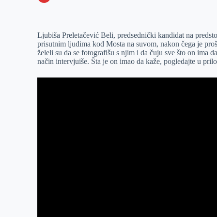
o
n
e
e
a
E
k
g
d
r
t
m
Ljubiša Preletačević Beli, predsednički kandidat na predst
e
I
s
a
prisutnim ljudima kod Mosta na suvom, nakon čega je proše
r
n
A
i
želeli su da se fotografišu s njim i da čuju sve što on ima 
način intervjuiše. Šta je on imao da kaže, pogledajte u pril
p
l
p