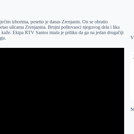
ojećim izborima, posetio je danas Zrenjanin. On se obratio
tao ulicama Zrenjanina. Brojni poštovaoci njegovog dela i lika
da kaže. Ekipa RTV Santos imala je priliku da ga na jedan drugačiji
V
ogu.
Na