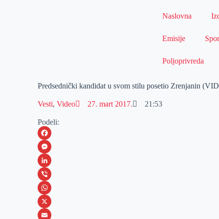
Naslovna
Iz
Emisije
Spor
Poljoprivreda
Predsednički kandidat u svom stilu posetio Zrenjanin (V
Vesti
,
Video
27. mart 2017.
21:53
Podeli:
F
a
M
c
e
L
e
s
i
V
b
s
n
i
W
o
e
k
b
h
X