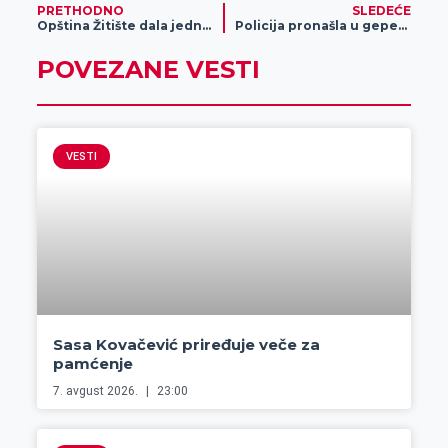
PRETHODNO
SLEDEĆE
Opština Žitište dala jednokratnu pomoć poslodavcima kojima je bio zabranjen rad u toku vanrednog stanja
Policija pronašla u gepeku proizvod zbog čega je odmah uhapsila vlasnika vozila
POVEZANE VESTI
VESTI
Sasa Kovačević priređuje veče za
pamćenje
7. avgust 2026.
23:00