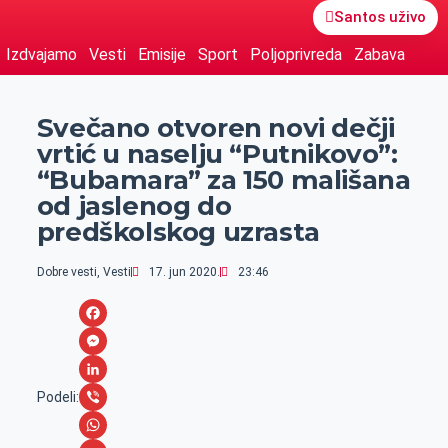
Santos uživo
Izdvajamo
Vesti
Emisije
Sport
Poljoprivreda
Zabava
Svečano otvoren novi dečji
vrtić u naselju “Putnikovo”:
“Bubamara” za 150 mališana
od jaslenog do
predškolskog uzrasta
Dobre vesti
,
Vesti
17. jun 2020.
23:46
F
a
M
c
e
L
Podeli:
e
s
i
V