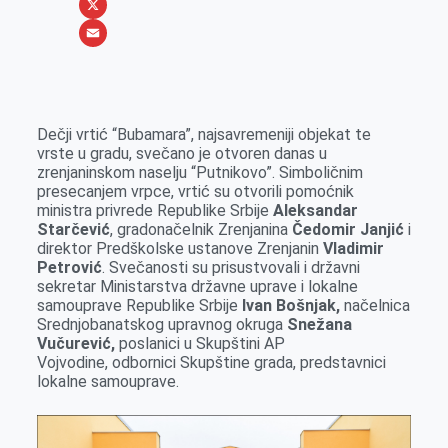
b
s
n
i
W
o
e
k
b
h
X
o
n
e
e
a
E
k
g
d
r
t
m
e
I
s
a
Dečji vrtić “Bubamara”, najsavremeniji objekat te
r
n
A
i
vrste u gradu, svečano je otvoren danas u
zrenjaninskom naselju “Putnikovo”. Simboličnim
p
l
presecanjem vrpce, vrtić su otvorili pomoćnik
p
ministra privrede Republike Srbije
Aleksandar
Starčević
, gradonačelnik Zrenjanina
Čedomir Janjić
i
direktor Predškolske ustanove Zrenjanin
Vladimir
Petrović
. Svečanosti su prisustvovali i državni
sekretar Ministarstva državne uprave i lokalne
samouprave Republike Srbije
Ivan Bošnjak,
načelnica
Srednjobanatskog upravnog okruga
Snežana
Vučurević,
poslanici u Skupštini AP
Vojvodine, odbornici Skupštine grada, predstavnici
lokalne samouprave.