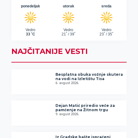
NAJČITANIJE VESTI
Besplatna obuka vožnje skutera
na vodi na Izletištu Tisa
6. avgust 2026.
Dejan Matić priredio veče za
pamćenje na Žitnom trgu
9. avgust 2026.
Iz Gradske bašte ispraćeni