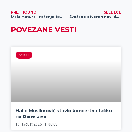
PRETHODNO
SLEDEĆE
Mala matura – rešenje testa iz srpskog jezika
Svečano otvoren novi dečji vrtić u naselju “Putnikovo”: “Bubamara” za 150 mališana od jaslenog do predškolskog uzrasta
POVEZANE VESTI
VESTI
Halid Muslimović stavio koncertnu tačku
na Dane piva
10. avgust 2026.
00:08