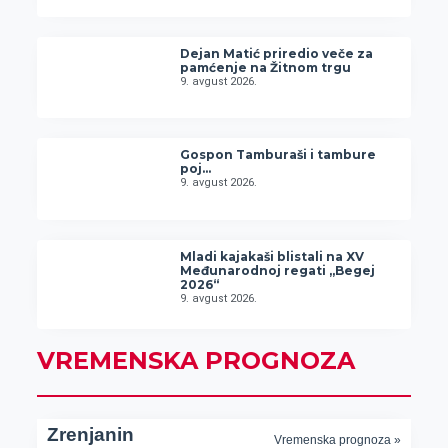
Dejan Matić priredio veče za
pamćenje na Žitnom trgu
9. avgust 2026.
Gospon Tamburaši i tambure
poj…
9. avgust 2026.
Mladi kajakaši blistali na XV
Međunarodnoj regati „Begej
2026“
9. avgust 2026.
VREMENSKA PROGNOZA