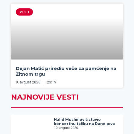
VESTI
Dejan Matić priredio veče za pamćenje na
Žitnom trgu
9. avgust 2026.
23:19
NAJNOVIJE VESTI
Halid Muslimović stavio
koncertnu tačku na Dane piva
10. avgust 2026.