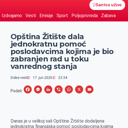
Santos uživo
Izdvajamo
Vesti
Emisije
Sport
Poljoprivreda
Zabava
Opština Žitište dala
jednokratnu pomoć
poslodavcima kojima je bio
zabranjen rad u toku
vanrednog stanja
Dobre vesti
17. jun 2020.
23:34
F
M
L
V
W
X
E
Podeli:
a
e
i
i
h
m
c
s
n
b
a
a
e
s
k
e
t
i
Danas je u velikoj sali Opštine Žitište dodeljena
b
e
e
r
s
l
jednokratna finansijska pomoć poslodavcima kojima