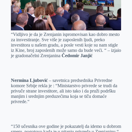
“Vidljivo je da je Zrenjanin ispromovisan kao dobro mesto
za insvestiranje. Sve više je zaposlenih ljudi, preko
investitora u našem gradu, a posle vesti koje su nam stigle
iz Kine, broj zaposlenih može samo da bude veći. “ – izjaio
je gradonačelni Zrenjanina
Čedomir Janjić
Nermina Ljubović
– savetnica predsednika Privredne
komore Srbije rekla je : “Ministarstvo privrede se trudi da
privuče strane investitore, ali isto tako i da pruži podršku
manjim i srednjim preduzećima koja se tiču domaće
privrede.“
“150 učesnika ove godine je pokazatelj da idemo u dobrom
smeru, pogotovo kada je u pitanju privreda u Zrenjaninu.“