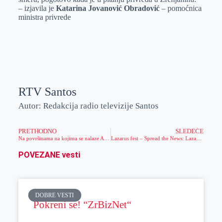
– izjavila je
Katarina Jovanović Obradović
– pomoćnica
ministra privrede
RTV Santos
Autor: Redakcija radio televizije Santos
PRETHODNO
SLEDEĆE
Na površinama na kojima se nalaze AS hibridi prinos kukuruza iznosi 10 tona po hektaru
Lazarus fest – Spread the News: Lazarus is Alive!
POVEZANE vesti
DOBRE VESTI
Pokreni se! “ZrBizNet“