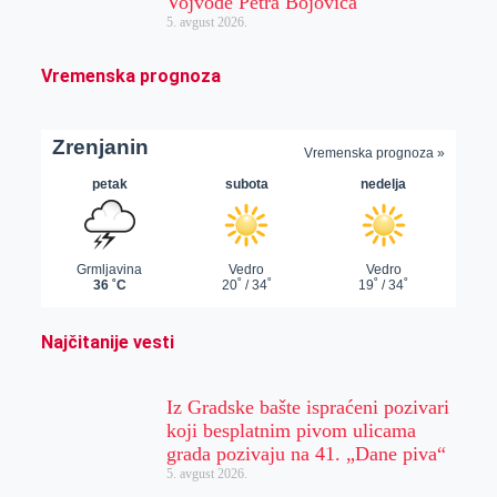
Vojvode Petra Bojovića
5. avgust 2026.
Vremenska prognoza
Najčitanije vesti
Iz Gradske bašte ispraćeni pozivari
koji besplatnim pivom ulicama
grada pozivaju na 41. „Dane piva“
5. avgust 2026.