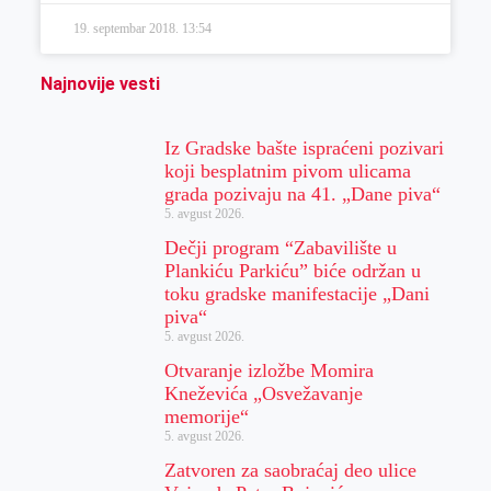
19. septembar 2018.
13:54
Najnovije vesti
Iz Gradske bašte ispraćeni pozivari
koji besplatnim pivom ulicama
grada pozivaju na 41. „Dane piva“
5. avgust 2026.
Dečji program “Zabavilište u
Plankiću Parkiću” biće održan u
toku gradske manifestacije „Dani
piva“
5. avgust 2026.
Otvaranje izložbe Momira
Kneževića „Osvežavanje
memorije“
5. avgust 2026.
Zatvoren za saobraćaj deo ulice