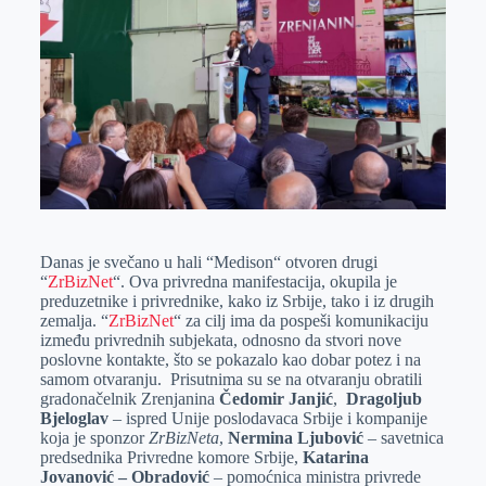
k
g
d
r
t
m
e
I
s
a
r
n
A
i
p
l
p
Danas je svečano u hali “Medison“ otvoren drugi
“
ZrBizNet
“. Ova privredna manifestacija, okupila je
preduzetnike i privrednike, kako iz Srbije, tako i iz drugih
zemalja. “
ZrBizNet
“ za cilj ima da pospeši komunikaciju
između privrednih subjekata, odnosno da stvori nove
poslovne kontakte, što se pokazalo kao dobar potez i na
samom otvaranju. Prisutnima su se na otvaranju obratili
gradonačelnik Zrenjanina
Čedomir Janjić
,
Dragoljub
Bjeloglav
– ispred Unije poslodavaca Srbije i kompanije
koja je sponzor
ZrBizNeta
,
Nermina Ljubović
– savetnica
predsednika Privredne komore Srbije,
Katarina
Jovanović – Obradović
– pomoćnica ministra privrede