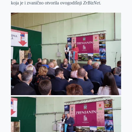
koja je i zvanično otvorila ovogodišnji
ZrBizNet
.