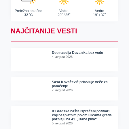
NAJČITANIJE VESTI
Deo naselja Duvanika bez vode
4. avgust 2026.
Sasa Kovačević priređuje veče za
pamćenje
7. avgust 2026.
Iz Gradske bašte ispraćeni pozivari
koji besplatnim pivom ulicama grada
pozivaju na 41. „Dane piva“
5. avgust 2026.