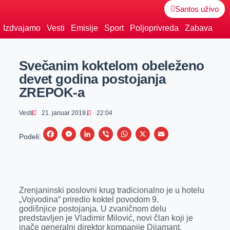
Santos uživo
Izdvajamo
Vesti
Emisije
Sport
Poljoprivreda
Zabava
Svečanim koktelom obeleženo
devet godina postojanja
ZREPOK-a
Vesti
21. januar 2019.
22:04
F
M
L
V
W
X
E
Podeli:
a
e
i
i
h
m
c
s
n
b
a
a
e
s
k
e
t
i
Zrenjaninski poslovni krug tradicionalno je u hotelu
b
e
e
r
s
l
„Vojvodina“ priredio koktel povodom 9.
o
n
d
A
godišnjice postojanja. U zvaničnom delu
predstavljen je Vladimir Milović, novi član koji je
o
g
I
p
inače generalni direktor kompanije Dijamant.