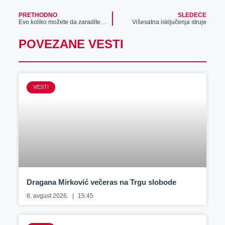
PRETHODNO
SLEDEĆE
Evo koliko možete da zaradite u Nemačkoj
Višesatna isključenja struje
POVEZANE VESTI
VESTI
Dragana Mirković večeras na Trgu slobode
8. avgust 2026.
15:45