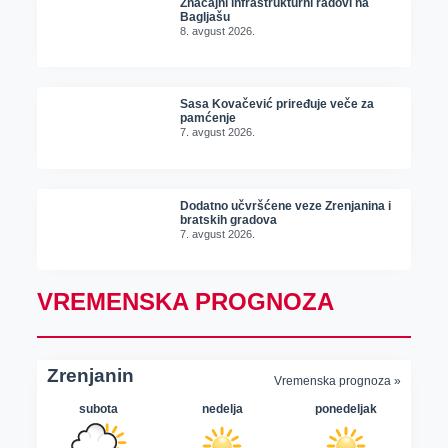
Značajni infrastrukturni radovi na
Bagljašu
8. avgust 2026.
Sasa Kovačević priređuje veče za
pamćenje
7. avgust 2026.
Dodatno učvršćene veze Zrenjanina i
bratskih gradova
7. avgust 2026.
VREMENSKA PROGNOZA