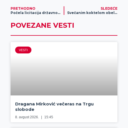
PRETHODNO
SLEDEĆE
Počela licitacija državnog zemljišta
Svečanim koktelom obeleženo devet godina postojanja ZREPOK-a
POVEZANE VESTI
VESTI
Dragana Mirković večeras na Trgu
slobode
8. avgust 2026.
15:45