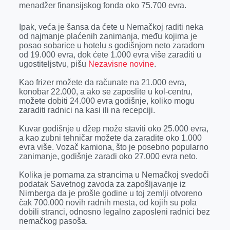
menadžer finansijskog fonda oko 75.700 evra.
r
Ipak, veća je šansa da ćete u Nemačkoj raditi neka
od najmanje plaćenih zanimanja, među kojima je
posao sobarice u hotelu s godišnjom neto zaradom
od 19.000 evra, dok ćete 1.000 evra više zaraditi u
ugostiteljstvu, pišu
Nezavisne novine
.
Kao frizer možete da računate na 21.000 evra,
konobar 22.000, a ako se zaposlite u kol-centru,
možete dobiti 24.000 evra godišnje, koliko mogu
zaraditi radnici na kasi ili na recepciji.
Kuvar godišnje u džep može staviti oko 25.000 evra,
a kao zubni tehničar možete da zaradite oko 1.000
evra više. Vozač kamiona, što je posebno popularno
zanimanje, godišnje zaradi oko 27.000 evra neto.
Kolika je pomama za strancima u Nemačkoj svedoči
podatak Savetnog zavoda za zapošljavanje iz
Nirnberga da je prošle godine u toj zemlji otvoreno
čak 700.000 novih radnih mesta, od kojih su pola
dobili stranci, odnosno legalno zaposleni radnici bez
nemačkog pasoša.