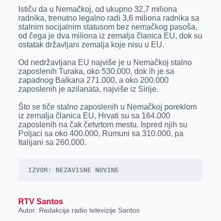
Ističu da u Nemačkoj, od ukupno 32,7 miliona
radnika, trenutno legalno radi 3,6 miliona radnika sa
stalnim socijalnim statusom bez nemačkog pasoša,
od čega je dva miliona iz zemalja članica EU, dok su
ostatak državljani zemalja koje nisu u EU.
Od nedržavljana EU najviše je u Nemačkoj stalno
zaposlenih Turaka, oko 530.000, dok ih je sa
zapadnog Balkana 271.000, a oko 200.000
zaposlenih je azilanata, najviše iz Sirije.
Što se tiče stalno zaposlenih u Nemačkoj poreklom
iz zemalja članica EU, Hrvati su sa 164.000
zaposlenih na čak četvrtom mestu. Ispred njih su
Poljaci sa oko 400.000, Rumuni sa 310.000, pa
Italijani sa 260.000.
IZVOR: NEZAVISNE NOVINE
RTV Santos
Autor: Redakcija radio televizije Santos