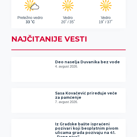
NAJČITANIJE VESTI
Deo naselja Duvanika bez vode
4. avgust 2026.
Sasa Kovačević priređuje veče
za pamćenje
7. avgust 2026.
Iz Gradske bašte ispraćeni
pozivari koji besplatnim pivom
ulicama grada pozivaju na 41.
„Dane piva“