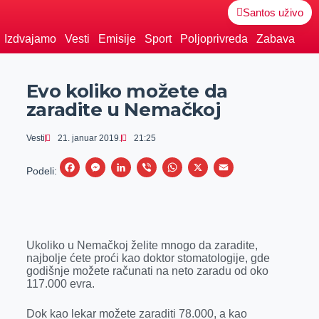
Santos uživo
Izdvajamo
Vesti
Emisije
Sport
Poljoprivreda
Zabava
Evo koliko možete da
zaradite u Nemačkoj
Vesti
21. januar 2019.
21:25
F
M
L
V
W
X
E
Podeli:
a
e
i
i
h
m
c
s
n
b
a
a
e
s
k
e
t
i
Ukoliko u Nemačkoj želite mnogo da zaradite,
b
e
e
r
s
l
najbolje ćete proći kao doktor stomatologije, gde
o
n
d
A
godišnje možete računati na neto zaradu od oko
117.000 evra.
o
g
I
p
k
e
n
p
Dok kao lekar možete zaraditi 78.000, a kao