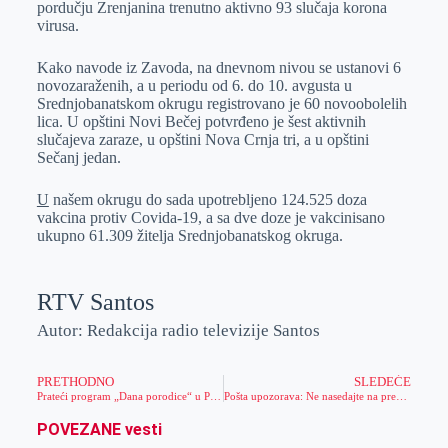
pordučju Zrenjanina trenutno aktivno 93 slučaja korona
r
n
A
i
virusa.
p
l
Kako navode iz Zavoda, na dnevnom nivou se ustanovi 6
p
novozaraženih, a u periodu od 6. do 10. avgusta u
Srednjobanatskom okrugu registrovano je 60 novoobolelih
lica. U opštini Novi Bečej potvrđeno je šest aktivnih
slučajeva zaraze, u opštini Nova Crnja tri, a u opštini
Sečanj jedan.
U
našem okrugu do sada upotrebljeno 124.525 doza
vakcina protiv Covida-19, a sa dve doze je vakcinisano
ukupno 61.309 žitelja Srednjobanatskog okruga.
RTV Santos
Autor: Redakcija radio televizije Santos
PRETHODNO
SLEDEĆE
Prateći program „Dana porodice“ u Perlezu
Pošta upozorava: Ne nasedajte na prevaru
POVEZANE vesti