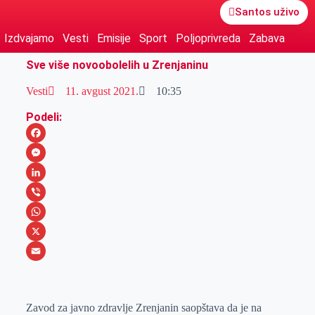
Santos uživo
Izdvajamo
Vesti
Emisije
Sport
Poljoprivreda
Zabava
Sve više novoobolelih u Zrenjaninu
Vesti
11. avgust 2021.
10:35
Podeli:
F
a
M
c
e
L
e
s
i
V
b
s
n
i
W
o
e
k
b
h
X
o
n
e
e
a
E
k
g
d
r
t
m
Zavod za javno zdravlje Zrenjanin saopštava da je na
e
I
s
a