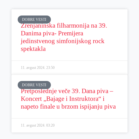
DOBRE VESTI
Zrenjaninska filharmonija na 39.
Danima piva- Premijera
jedinstvenog simfonijskog rock
spektakla
11. avgust 2024.
23:50
DOBRE VESTI
Pretposlednje veče 39. Dana piva –
Koncert „Bajage i Instruktora“ i
napeto finale u brzom ispijanju piva
11. avgust 2024.
03:20