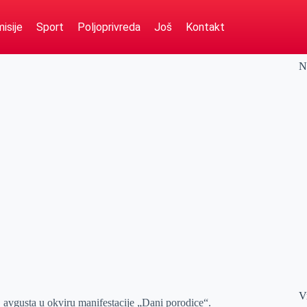
isije
Sport
Poljoprivreda
Još
Kontakt
N
V
 avgusta u okviru manifestacije „Dani porodice“.