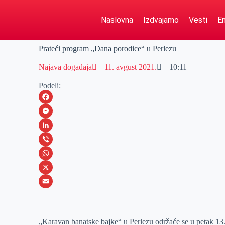
Naslovna
Izdvajamo
Vesti
Em
Prateći program „Dana porodice“ u Perlezu
Najava događaja
11. avgust 2021.
10:11
Podeli:
F
a
M
c
e
L
e
s
i
V
b
s
n
i
W
o
e
k
b
h
X
o
n
e
e
a
E
k
g
d
r
t
m
„Karavan banatske bajke“ u Perlezu održaće se u petak 13.
e
I
s
a