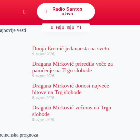
Radio Santos
uživo
FB
IG
YT
ajnovije vesti
Dunja Eremić jedanaesta na svetu
9. avgust 2026.
Dragana Mirković priredila veče za
pamćenje na Trgu slobode
9. avgust 2026.
Dragana Mirković donosi najveće
hitove na Trg slobode
8. avgust 2026.
Dragana Mirković večeras na Trgu
slobode
8. avgust 2026.
remenska prognoza