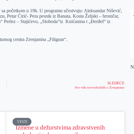
 sa početkom u 19h. U programu učestvuju: Aleksandar Nišević,
u, Petar Ćirić- Pera pesnik iz Banata, Kosta Željski – hroničar,
 Perlez – Stajićevo, „Sloboda“iz Knićanina i „Đerđef“ iz
urnog centra Zrenjanina „Filigran“.
Na
SLEDEĆE
Sve više novoobolelih u Zrenjaninu
VESTI
Izmene u dežurstvima zdravstvenih