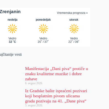
jčitanije vesti
Manifestacija „Dani piva“ protiče u
znaku kvalitetne muzike i dobre
zabave
6. avgust 2026.
Iz Gradske bašte ispraćeni pozivari
koji besplatnim pivom ulicama
grada pozivaju na 41. „Dane piva“
5. avgust 2026.