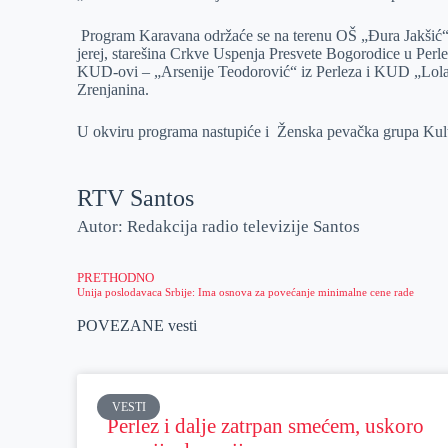
r
n
A
i
Program Karavana održaće se na terenu OŠ „Đura Jakšić“
p
l
jerej, starešina Crkve Uspenja Presvete Bogorodice u Perlez
KUD-ovi – „Arsenije Teodorović“ iz Perleza i KUD „Lola“
p
Zrenjanina.
U okviru programa nastupiće i Ženska pevačka grupa Kult
RTV Santos
Autor: Redakcija radio televizije Santos
PRETHODNO
Unija poslodavaca Srbije: Ima osnova za povećanje minimalne cene rade
POVEZANE vesti
VESTI
Perlez i dalje zatrpan smećem, uskoro