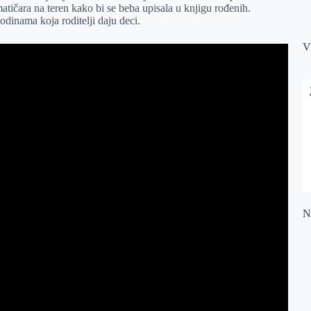
atičara na teren kako bi se beba upisala u knjigu rođenih.
dinama koja roditelji daju deci.
V
Na