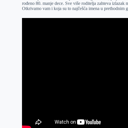
rođeno 80. manje dece. Sve više roditelja zahteva izlazak m
r
n
A
i
Otkrivamo vam i koja su to najčešća imena u prethodnim go
p
l
p