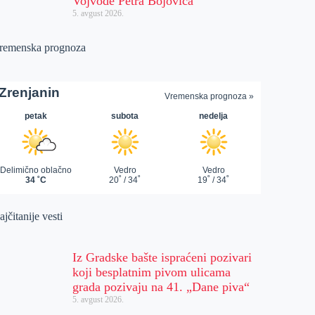
Vojvode Petra Bojovića
5. avgust 2026.
remenska prognoza
jčitanije vesti
Iz Gradske bašte ispraćeni pozivari
koji besplatnim pivom ulicama
grada pozivaju na 41. „Dane piva“
5. avgust 2026.