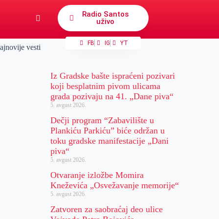
Radio Santos
uživo
FB
IG
YT
ajnovije vesti
Iz Gradske bašte ispraćeni pozivari
koji besplatnim pivom ulicama
grada pozivaju na 41. „Dane piva“
5. avgust 2026.
Dečji program “Zabavilište u
Plankiću Parkiću” biće održan u
toku gradske manifestacije „Dani
piva“
5. avgust 2026.
Otvaranje izložbe Momira
Kneževića „Osvežavanje memorije“
5. avgust 2026.
Zatvoren za saobraćaj deo ulice