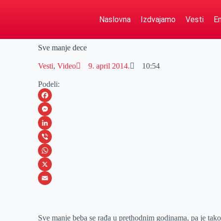
Naslovna
Izdvajamo
Vesti
Em
Sve manje dece
Vesti
,
Video
9. april 2014.
10:54
Podeli:
F
a
M
c
e
L
e
s
i
V
b
s
n
i
W
o
e
k
b
h
X
o
n
e
e
a
E
k
g
d
r
t
m
Sve manje beba se rađa u prethodnim godinama, pa je tako
e
I
s
a