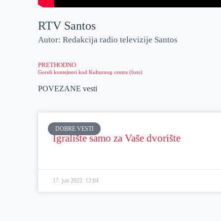
RTV Santos
Autor: Redakcija radio televizije Santos
PRETHODNO
Goreli kontejneri kod Kulturnog centra (foto)
POVEZANE vesti
DOBRE VESTI
Igralište samo za Vaše dvorište
17. jun 2022.
12:04