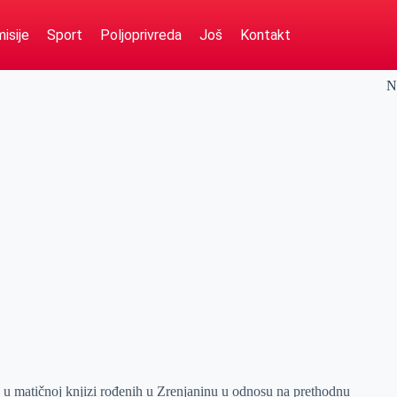
isije
Sport
Poljoprivreda
Još
Kontakt
N
 u matičnoj knjizi rođenih u Zrenjaninu u odnosu na prethodnu