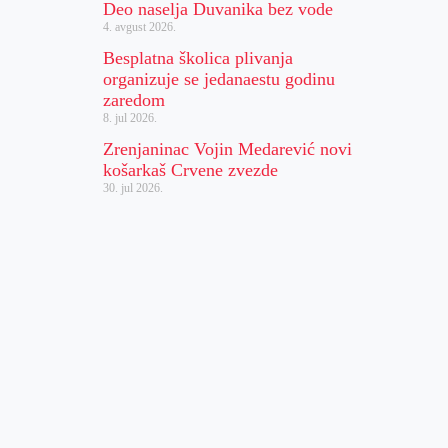
Deo naselja Duvanika bez vode
4. avgust 2026.
Besplatna školica plivanja
organizuje se jedanaestu godinu
zaredom
8. jul 2026.
Zrenjaninac Vojin Medarević novi
košarkaš Crvene zvezde
30. jul 2026.