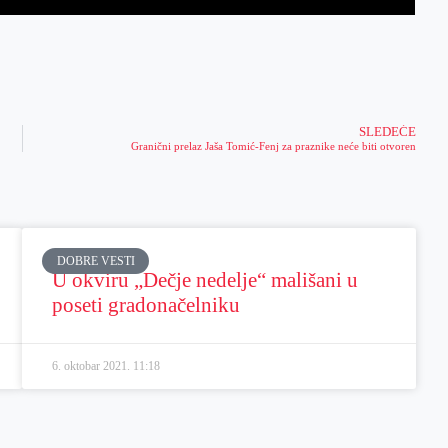
SLEDEĆE
Granični prelaz Jaša Tomić-Fenj za praznike neće biti otvoren
DOBRE VESTI
U okviru „Dečje nedelje“ mališani u
poseti gradonačelniku
6. oktobar 2021.
11:18