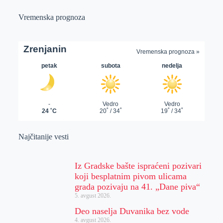
Vremenska prognoza
Najčitanije vesti
Iz Gradske bašte ispraćeni pozivari
koji besplatnim pivom ulicama
grada pozivaju na 41. „Dane piva“
5. avgust 2026.
Deo naselja Duvanika bez vode
4. avgust 2026.