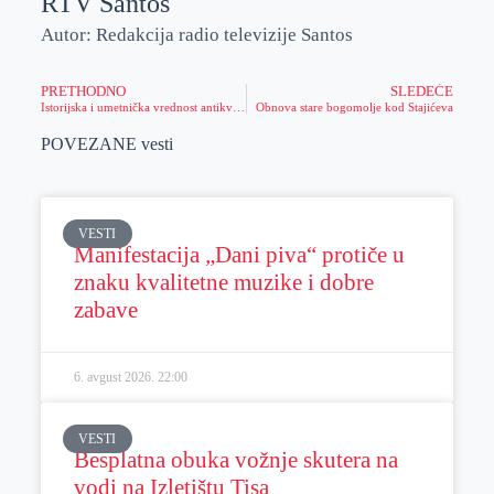
RTV Santos
Autor: Redakcija radio televizije Santos
PRETHODNO
SLEDEĆE
Istorijska i umetnička vrednost antikviteta
Obnova stare bogomolje kod Stajićeva
POVEZANE vesti
VESTI
Manifestacija „Dani piva“ protiče u
znaku kvalitetne muzike i dobre
zabave
6. avgust 2026.
22:00
VESTI
Besplatna obuka vožnje skutera na
vodi na Izletištu Tisa