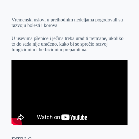
o
n
e
e
a
E
k
g
d
r
t
m
Vremenski uslovi u prethodnim nedeljama pogodovali su
e
I
s
a
razvoju bolesti i korova.
r
n
A
i
p
l
U usevima pšenice i ječma treba uraditi tretmane, ukoliko
to do sada nije urađeno, kako bi se sprečio razvoj
p
fungicidnim i herbicidnim preparatima.