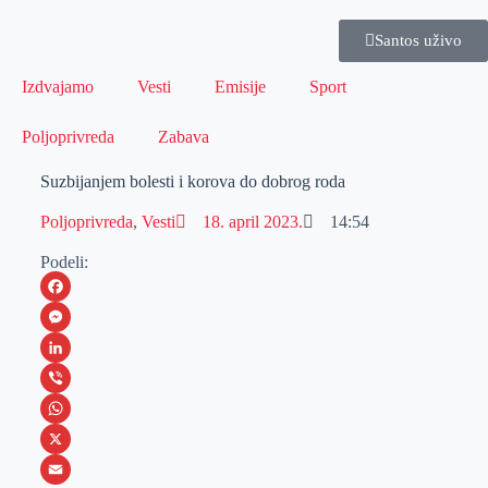
Santos uživo
Izdvajamo
Vesti
Emisije
Sport
Poljoprivreda
Zabava
Suzbijanjem bolesti i korova do dobrog roda
Poljoprivreda
,
Vesti
18. april 2023.
14:54
Podeli:
F
a
M
c
e
L
e
s
i
V
b
s
n
i
W
o
e
k
b
h
X