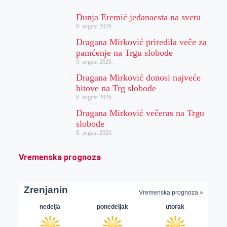
Dunja Eremić jedanaesta na svetu
9. avgust 2026.
Dragana Mirković priredila veče za
pamćenje na Trgu slobode
9. avgust 2026.
Dragana Mirković donosi najveće
hitove na Trg slobode
8. avgust 2026.
Dragana Mirković večeras na Trgu
slobode
8. avgust 2026.
Vremenska prognoza