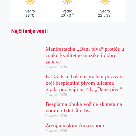
Najčitanije vesti
Manifestacija „Dani piva“ protiče u
znaku kvalitetne muzike i dobre
zabave
6. avgust 2026.
Iz Gradske bašte ispraćeni pozivari
koji besplatnim pivom ulicama
grada pozivaju na 41. „Dane piva“
5. avgust 2026.
Besplatna obuka vožnje skutera na
vodi na Izletištu Tisa
6. avgust 2026.
Zrenjaninskim Amazonom
6. avgust 2026.