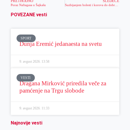
PRETHODNO
SLEDEĆE
Poraz Naftagasa u Šajkašu
Suzbijanjem bolesti i korova do dobrog roda
POVEZANE vesti
SPORT
Dunja Eremić jedanaesta na svetu
9. avgust 2026.
13:58
VESTI
Dragana Mirković priredila veče za
pamćenje na Trgu slobode
9. avgust 2026.
11:33
Najnovije vesti