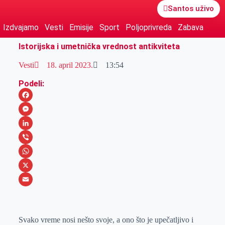
Santos uživo
Izdvajamo
Vesti
Emisije
Sport
Poljoprivreda
Zabava
Istorijska i umetnička vrednost antikviteta
Vesti
18. april 2023.
13:54
Podeli:
F
a
M
c
e
L
e
s
i
V
b
s
n
i
W
o
e
k
b
h
X
o
n
e
e
a
E
k
g
d
r
t
m
Svako vreme nosi nešto svoje, a ono što je upečatljivo i
e
I
s
a