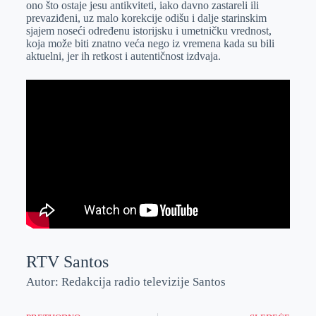
ono što ostaje jesu antikviteti, iako davno zastareli ili
r
n
A
i
prevaziđeni, uz malo korekcije odišu i dalje starinskim
sjajem noseći određenu istorijsku i umetničku vrednost,
p
l
koja može biti znatno veća nego iz vremena kada su bili
p
aktuelni, jer ih retkost i autentičnost izdvaja.
RTV Santos
Autor: Redakcija radio televizije Santos