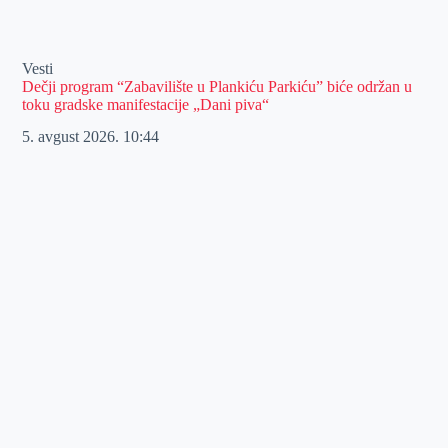
Vesti
Dečji program “Zabavilište u Plankiću Parkiću” biće održan u
toku gradske manifestacije „Dani piva“
5. avgust 2026.
10:44