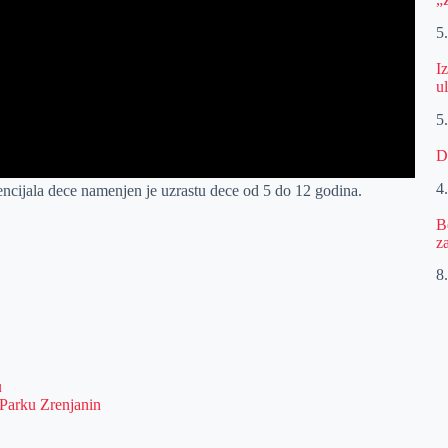
5
I
u
5
D
4
ncijala dece namenjen je uzrastu dece od 5 do 12 godina.
B
z
8.
u
Parku Zrenjanin