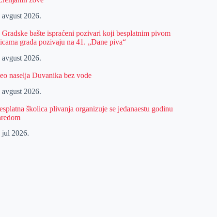
. avgust 2026.
z Gradske bašte ispraćeni pozivari koji besplatnim pivom
licama grada pozivaju na 41. „Dane piva“
. avgust 2026.
eo naselja Duvanika bez vode
. avgust 2026.
esplatna školica plivanja organizuje se jedanaestu godinu
aredom
 jul 2026.