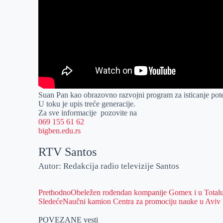
Suan Pan kao obrazovno razvojni program za isticanje pote
U toku je upis treće generacije.
Za sve informacije pozovite na
069 155 61 62
bigben.edu.rs
RTV Santos
Autor: Redakcija radio televizije Santos
Prethodno
Obeležen rođendan kompanije Gomex i u Total
Sledeće
Naučni kamion Centra za promociju nauke u Aviv 
POVEZANE vesti