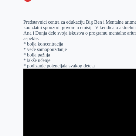
o
n
e
e
a
E
k
g
d
r
t
m
Predstavnici centra za edukaciju Big Ben i Mentalne arit
e
I
s
a
kao zlatni sponzori govore u emisiji Vikendica o aktuelni
r
n
A
i
Ana i Dunja dele svoja iskustva o programu mentalne aritm
aspekte:
p
l
* bolja koncentracija
p
* veće samopouzdanje
* bolja pažnja
* lakše učenje
* podizanje potencijala svakog deteta