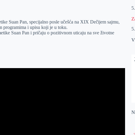
5
Z
metike Suan Pan, specijalno posle učešća na XIX Dečijem sajmu,
m programima i upisu koji je u toku.
5
etike Suan Pan i pričaju o pozitivnom uticaju na sve životne
V
Na
„