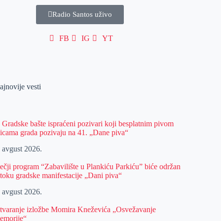
Radio Santos uživo
FB
IG
YT
ajnovije vesti
z Gradske bašte ispraćeni pozivari koji besplatnim pivom
licama grada pozivaju na 41. „Dane piva“
. avgust 2026.
ečji program “Zabavilište u Plankiću Parkiću” biće održan
 toku gradske manifestacije „Dani piva“
. avgust 2026.
tvaranje izložbe Momira Kneževića „Osvežavanje
emorije“