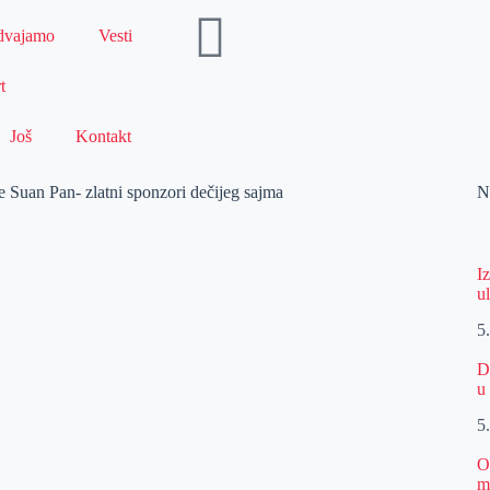
dvajamo
Vesti
t
Još
Kontakt
 Suan Pan- zlatni sponzori dečijeg sajma
N
I
u
5
D
u
5
O
m