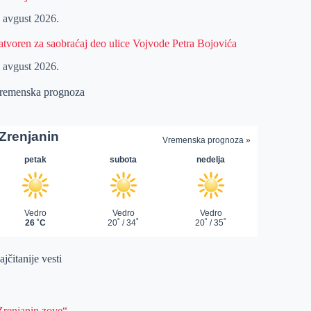
. avgust 2026.
atvoren za saobraćaj deo ulice Vojvode Petra Bojovića
. avgust 2026.
remenska prognoza
jčitanije vesti
Zrenjanin zove“