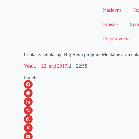
Naslovna
Iz
Emisije
Spor
Poljoprivreda
Centar za edukaciju Big Ben i program Mentalne aritmetike
Vesti
22. maj 2017.
22:58
Podeli:
F
a
M
c
e
L
e
s
i
V
b
s
n
i
W
o
e
k
b
h
X