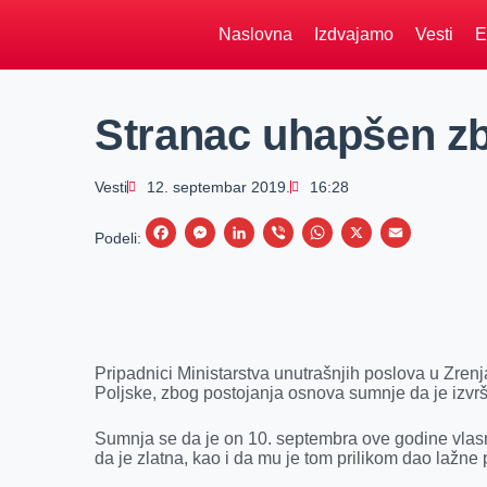
Naslovna
Izdvajamo
Vesti
E
Stranac uhapšen z
Vesti
12. septembar 2019.
16:28
F
M
L
V
W
X
E
Podeli:
a
e
i
i
h
m
c
s
n
b
a
a
e
s
k
e
t
i
b
e
e
r
s
l
Pripadnici Ministarstva unutrašnjih poslova u Zren
o
n
d
A
Poljske, zbog postojanja osnova sumnje da je izvrš
o
g
I
p
Sumnja se da je on 10. septembra ove godine vlasni
k
e
n
p
da je zlatna, kao i da mu je tom prilikom dao lažne
r