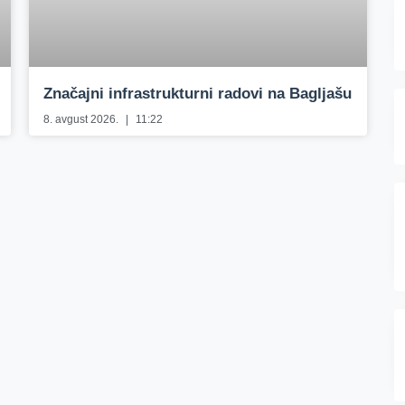
Značajni infrastrukturni radovi na Bagljašu
8. avgust 2026.
11:22