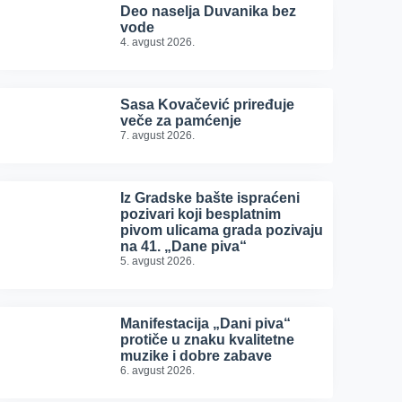
Deo naselja Duvanika bez
vode
4. avgust 2026.
Sasa Kovačević priređuje
veče za pamćenje
7. avgust 2026.
Iz Gradske bašte ispraćeni
pozivari koji besplatnim
pivom ulicama grada pozivaju
na 41. „Dane piva“
5. avgust 2026.
Manifestacija „Dani piva“
protiče u znaku kvalitetne
muzike i dobre zabave
6. avgust 2026.