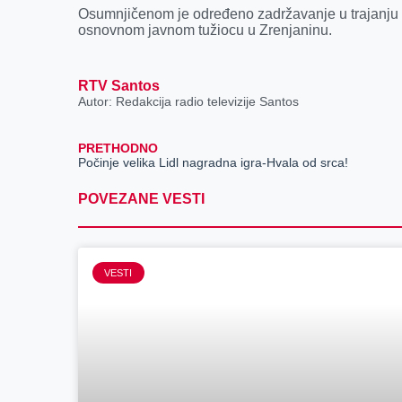
Osumnjičenom je određeno zadržavanje u trajanju do 
osnovnom javnom tužiocu u Zrenjaninu.
RTV Santos
Autor: Redakcija radio televizije Santos
PRETHODNO
Počinje velika Lidl nagradna igra-Hvala od srca!
POVEZANE VESTI
VESTI