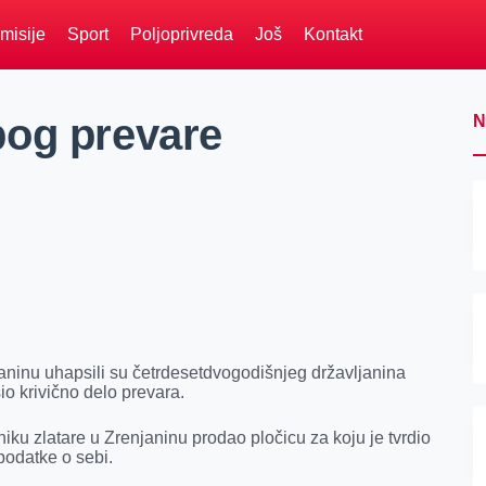
misije
Sport
Poljoprivreda
Još
Kontakt
bog prevare
N
janinu uhapsili su četrdesetdvogodišnjeg državljanina
io krivično delo prevara.
ku zlatare u Zrenjaninu prodao pločicu za koju je tvrdio
 podatke o sebi.