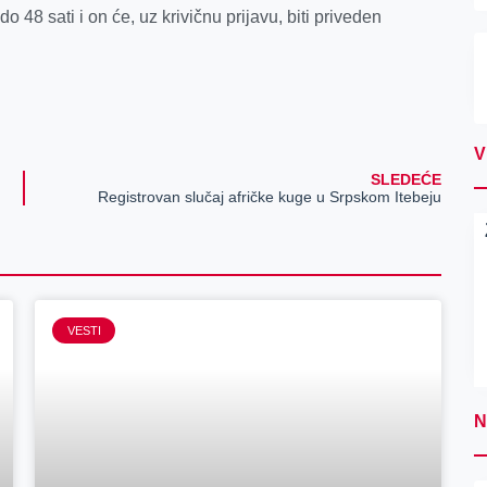
48 sati i on će, uz krivičnu prijavu, biti priveden
V
SLEDEĆE
Registrovan slučaj afričke kuge u Srpskom Itebeju
VESTI
N