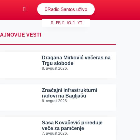
Radio Santos uživo
FB
IG
YT
AJNOVIJE VESTI
Dragana Mirković večeras na
Trgu slobode
8. avgust 2026.
Značajni infrastrukturni
radovi na Bagljašu
8. avgust 2026.
Sasa Kovačević priređuje
veče za pamćenje
7. avgust 2026.