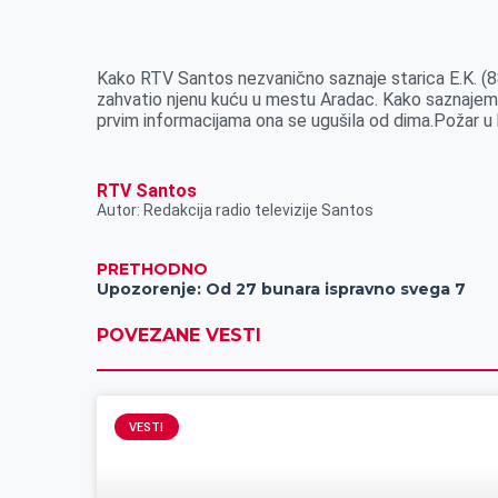
k
g
d
r
t
m
e
I
s
a
r
n
A
i
Kako RTV Santos nezvanično saznaje starica E.K. (88)
zahvatio njenu kuću u mestu Aradac. Kako saznajemo 
p
l
prvim informacijama ona se ugušila od dima.Požar u ku
p
RTV Santos
Autor: Redakcija radio televizije Santos
PRETHODNO
Upozorenje: Od 27 bunara ispravno svega 7
POVEZANE VESTI
VESTI