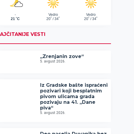
AJČITANIJE VESTI
„Zrenjanin zove“
5. avgust 2026.
Iz Gradske bašte ispraćeni
pozivari koji besplatnim
pivom ulicama grada
pozivaju na 41. „Dane
piva“
5. avgust 2026.
Deo naselja Duvanika bez