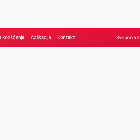
a korišćenja
Aplikacija
Kontakt
Sva prava z
Naslovna
Izdvajamo
FB
IG
YT
O nama
Vesti