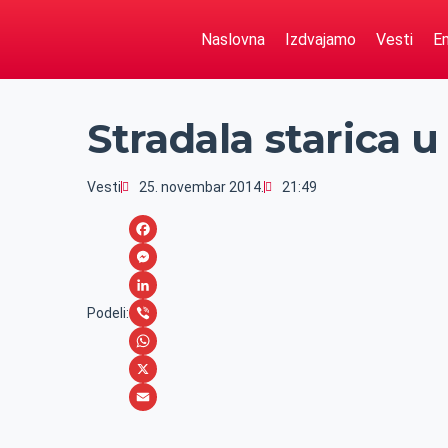
Naslovna
Izdvajamo
Vesti
Em
Stradala starica 
Vesti
25. novembar 2014.
21:49
F
a
M
c
e
L
Podeli:
e
s
i
V
b
s
n
i
W
o
e
k
b
h
X
o
n
e
e
a
E