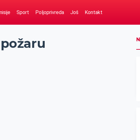
isije
Sport
Poljoprivreda
Još
Kontakt
u požaru
N