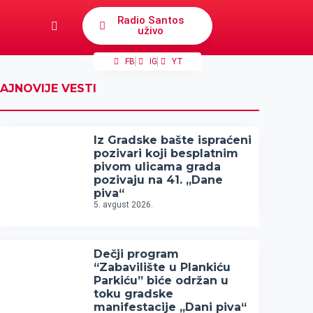
Radio Santos
uživo
FB
IG
YT
AJNOVIJE VESTI
Iz Gradske bašte ispraćeni
pozivari koji besplatnim
pivom ulicama grada
pozivaju na 41. „Dane
piva“
5. avgust 2026.
Dečji program
“Zabavilište u Plankiću
Parkiću” biće održan u
toku gradske
manifestacije „Dani piva“