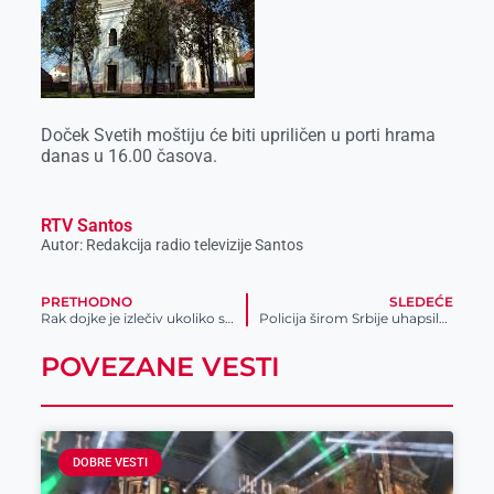
Doček Svetih moštiju će biti upriličen u porti hrama
danas u 16.00 časova.
RTV Santos
Autor: Redakcija radio televizije Santos
PRETHODNO
SLEDEĆE
Rak dojke je izlečiv ukoliko se otkrije na vreme
Policija širom Srbije uhapsila 22 lopova i više prevaranata
POVEZANE VESTI
DOBRE VESTI