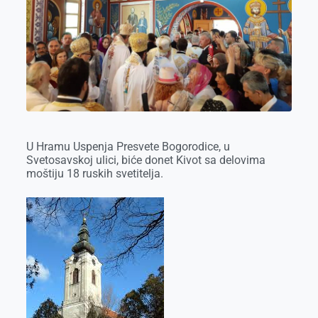
o
g
I
p
k
e
n
p
r
U Hramu Uspenja Presvete Bogorodice, u
Svetosavskoj ulici, biće donet Kivot sa delovima
moštiju 18 ruskih svetitelja.