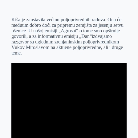
o
n
e
e
a
E
k
g
d
r
t
m
Kiša je zaustavila većinu poljoprivrednih radova. Ona će
e
I
s
a
međutim dobro doći za pripremu zemjišta za jesenju setvu
r
n
A
i
pšenice. U našoj emisiji „Agrosat“ o tome smo opširnije
govorili, a za informativnu emisiju „Dan“izdvajamo
p
l
razgovor sa uglednim zrenjaninskim poljoprivrednikom
p
Vukov Miroslavom na aktuene poljoprivredne, ali i druge
teme.