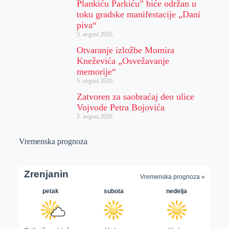
Plankiću Parkiću” biće održan u
toku gradske manifestacije „Dani
piva“
5. avgust 2026.
Otvaranje izložbe Momira
Kneževića „Osvežavanje
memorije“
5. avgust 2026.
Zatvoren za saobraćaj deo ulice
Vojvode Petra Bojovića
5. avgust 2026.
Vremenska prognoza