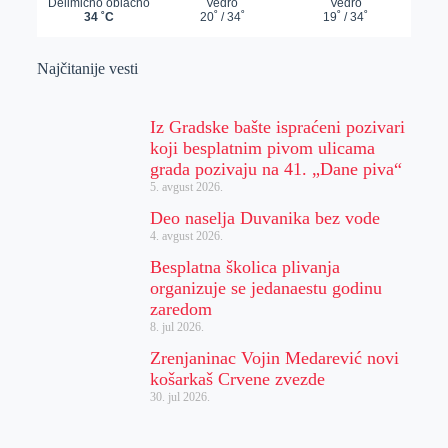
Najčitanije vesti
Iz Gradske bašte ispraćeni pozivari
koji besplatnim pivom ulicama
grada pozivaju na 41. „Dane piva“
5. avgust 2026.
Deo naselja Duvanika bez vode
4. avgust 2026.
Besplatna školica plivanja
organizuje se jedanaestu godinu
zaredom
8. jul 2026.
Zrenjaninac Vojin Medarević novi
košarkaš Crvene zvezde
30. jul 2026.