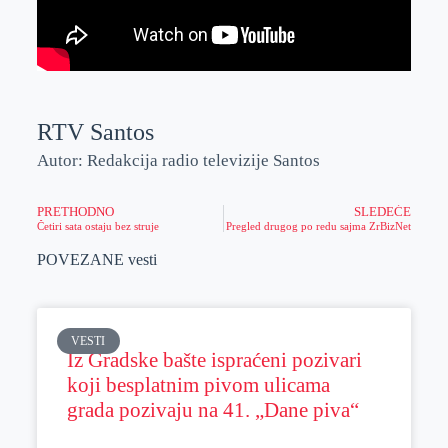
RTV Santos
Autor: Redakcija radio televizije Santos
PRETHODNO
SLEDEĆE
Četiri sata ostaju bez struje
Pregled drugog po redu sajma ZrBizNet
POVEZANE vesti
VESTI
Iz Gradske bašte ispraćeni pozivari
koji besplatnim pivom ulicama
grada pozivaju na 41. „Dane piva“