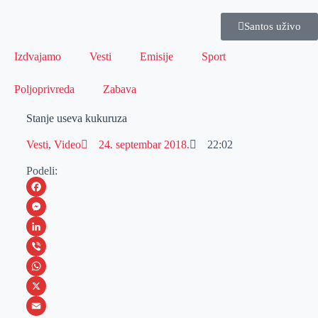
Santos uživo
Izdvajamo
Vesti
Emisije
Sport
Poljoprivreda
Zabava
Stanje useva kukuruza
Vesti
,
Video
24. septembar 2018.
22:02
Podeli:
F
a
M
c
e
L
e
s
i
V
b
s
n
i
W
o
e
k
b
h
X