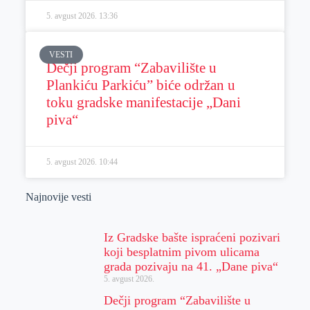
5. avgust 2026.
13:36
VESTI
Dečji program “Zabavilište u
Plankiću Parkiću” biće održan u
toku gradske manifestacije „Dani
piva“
5. avgust 2026.
10:44
Najnovije vesti
Iz Gradske bašte ispraćeni pozivari
koji besplatnim pivom ulicama
grada pozivaju na 41. „Dane piva“
5. avgust 2026.
Dečji program “Zabavilište u