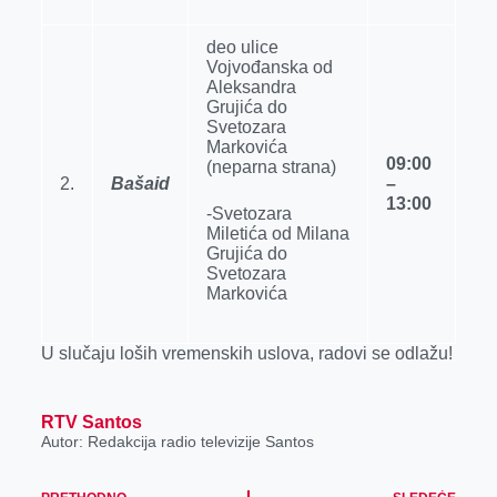
deo ulice
Vojvođanska od
Aleksandra
Grujića do
Svetozara
Markovića
09:00
(neparna strana)
2.
Bašaid
–
13:00
-Svetozara
Miletića od Milana
Grujića do
Svetozara
Markovića
U slučaju loših vremenskih uslova, radovi se odlažu!
RTV Santos
Autor: Redakcija radio televizije Santos