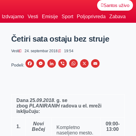
Santos uživo
Izdvajamo
Vesti
Emisije
Sport
Poljoprivreda
Zabava
Četiri sata ostaju bez struje
Vesti
24. septembar 2018.
19:54
F
M
L
V
W
X
E
Podeli:
a
e
i
i
h
m
c
s
n
b
a
a
e
s
k
e
t
i
b
e
e
r
s
l
Dana 25
.09.2018.
g. se
zbog
PLANIRANIH
o
n
d
radova u el. mreži
A
isklјučuju:
o
g
I
p
k
e
n
p
Novi
09:00-
1.
Kompletno
Bečej
13:00
r
naselјeno mesto.