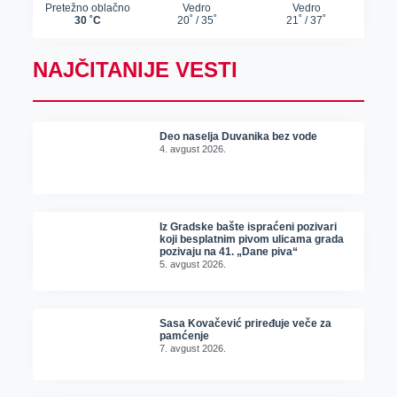
NAJČITANIJE VESTI
Deo naselja Duvanika bez vode
4. avgust 2026.
Iz Gradske bašte ispraćeni pozivari
koji besplatnim pivom ulicama grada
pozivaju na 41. „Dane piva“
5. avgust 2026.
Sasa Kovačević priređuje veče za
pamćenje
7. avgust 2026.