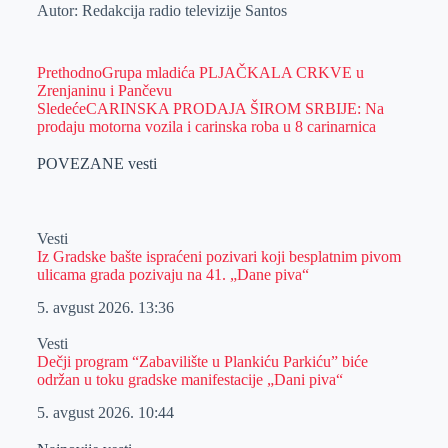
Autor: Redakcija radio televizije Santos
Prethodno
Grupa mladića PLJAČKALA CRKVE u
Zrenjaninu i Pančevu
Sledeće
CARINSKA PRODAJA ŠIROM SRBIJE: Na
prodaju motorna vozila i carinska roba u 8 carinarnica
POVEZANE vesti
Vesti
Iz Gradske bašte ispraćeni pozivari koji besplatnim pivom
ulicama grada pozivaju na 41. „Dane piva“
5. avgust 2026.
13:36
Vesti
Dečji program “Zabavilište u Plankiću Parkiću” biće
održan u toku gradske manifestacije „Dani piva“
5. avgust 2026.
10:44