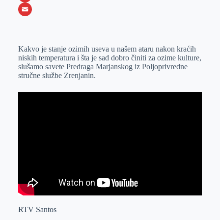
o
e
k
b
h
X
o
n
e
e
a
E
k
g
d
r
t
m
Kakvo je stanje ozimih useva u našem ataru nakon kraćih
e
I
s
a
niskih temperatura i šta je sad dobro činiti za ozime kulture,
r
n
A
i
slušamo savete Predraga Marjanskog iz Poljoprivredne
stručne službe Zrenjanin.
p
l
p
RTV Santos