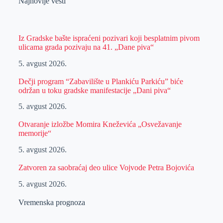
Najnovije vesti
Iz Gradske bašte ispraćeni pozivari koji besplatnim pivom
ulicama grada pozivaju na 41. „Dane piva“
5. avgust 2026.
Dečji program “Zabavilište u Plankiću Parkiću” biće
održan u toku gradske manifestacije „Dani piva“
5. avgust 2026.
Otvaranje izložbe Momira Kneževića „Osvežavanje
memorije“
5. avgust 2026.
Zatvoren za saobraćaj deo ulice Vojvode Petra Bojovića
5. avgust 2026.
Vremenska prognoza