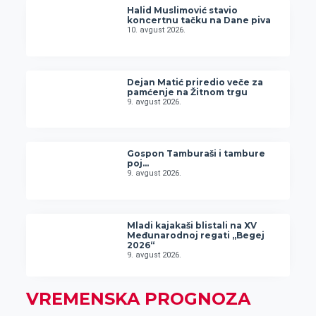
Halid Muslimović stavio
koncertnu tačku na Dane piva
10. avgust 2026.
Dejan Matić priredio veče za
pamćenje na Žitnom trgu
9. avgust 2026.
Gospon Tamburaši i tambure
poj…
9. avgust 2026.
Mladi kajakaši blistali na XV
Međunarodnoj regati „Begej
2026“
9. avgust 2026.
VREMENSKA PROGNOZA