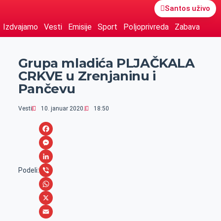
Santos uživo
Izdvajamo
Vesti
Emisije
Sport
Poljoprivreda
Zabava
Grupa mladića PLJAČKALA
CRKVE u Zrenjaninu i
Pančevu
Vesti
10. januar 2020.
18:50
F
a
M
c
e
L
Podeli:
e
s
i
V
b
s
n
i
W
o
e
k
b
h
X