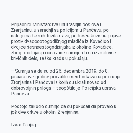
o
n
e
e
a
E
k
g
d
r
t
m
e
I
s
a
Pripadnici Ministarstva unutrašnjih poslova u
r
n
A
i
Zrenjaninu, u saradnji sa policijom u Pančevu, po
nalogu nadležnih tužilaštava, podneće krivične prijave
p
l
protiv dvadesetogodišnjeg mladića iz Kovačice i
p
dvojice šesnaestogodišnjaka iz okoline Kovačice,
zbog postojanja osnovane sumnje da su izvršili više
krivičnih dela, teška krađa u pokušaju.
– Sumnja se da su od 26. decembra 2019. do 8.
januara ove godine provalili u šest crkava na području
Zrenjanina i Pančeva iz kojih su ukrali novac od
dobrovoljnih priloga – saopštila je Policijska uprava
Pančeva.
Postoje takođe sumnje da su pokušali da provale u
još dve crkve u okolini Zrenjanina.
Izvor:Tanjug