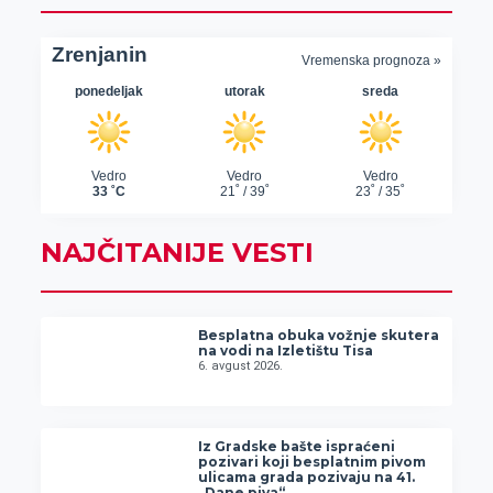
NAJČITANIJE VESTI
Besplatna obuka vožnje skutera
na vodi na Izletištu Tisa
6. avgust 2026.
Iz Gradske bašte ispraćeni
pozivari koji besplatnim pivom
ulicama grada pozivaju na 41.
„Dane piva“