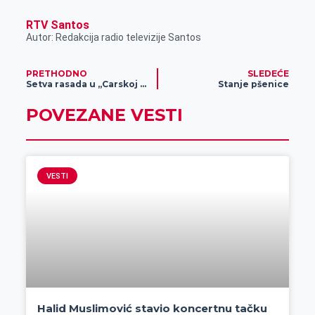
RTV Santos
Autor: Redakcija radio televizije Santos
PRETHODNO
SLEDEĆE
Setva rasada u „Carskoj bašti“
Stanje pšenice
POVEZANE VESTI
VESTI
Halid Muslimović stavio koncertnu tačku