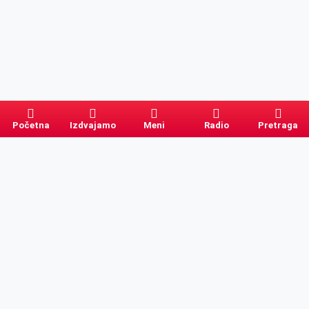
Početna
Izdvajamo
Meni
Radio
Pretraga
Pretraga
Kategorije
Ostalo
Naslovna